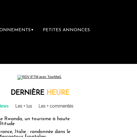
BONNEMENTS
PETITES ANNONCES
▼
DERNIÈRE
HEURE
News
Les + lus
Les + commentés
e Rwanda, un tourisme à haute
ltitude
rance, Italie : randonnée dans le
ercantour frontalier