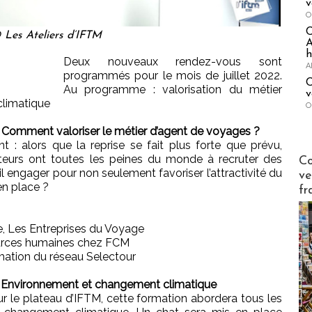
v
O
 Les Ateliers d’IFTM
A
h
Deux nouveaux rendez-vous sont
A
programmés pour le mois de juillet 2022.
C
Au programme : valorisation du métier
v
climatique
O
1h – Comment valoriser le métier d’agent de voyages ?
 : alors que la reprise se fait plus forte que prévu,
Publi-n
eurs ont toutes les peines du monde à recruter des
Co
il engager pour non seulement favoriser l’attractivité du
ve
 en place ?
fr
e, Les Entreprises du Voyage
ources humaines chez FCM
imation du réseau Selectour
1h – Environnement et changement climatique
r le plateau d’IFTM, cette formation abordera tous les