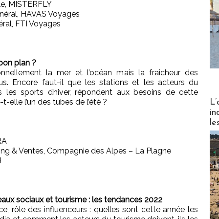
ale, MISTERFLY
énéral, HAVAS Voyages
ral, FTI Voyages
 bon plan ?
tionnellement la mer et l’océan mais la fraicheur des
. Encore faut-il que les stations et les acteurs du
rs les sports d’hiver, répondent aux besoins de cette
Partez
-elle l’un des tubes de l’été ?
L’
in
le
RA
ng & Ventes, Compagnie des Alpes – La Plagne
H
Réseaux sociaux et tourisme : les tendances 2022
, rôle des influenceurs : quelles sont cette année les