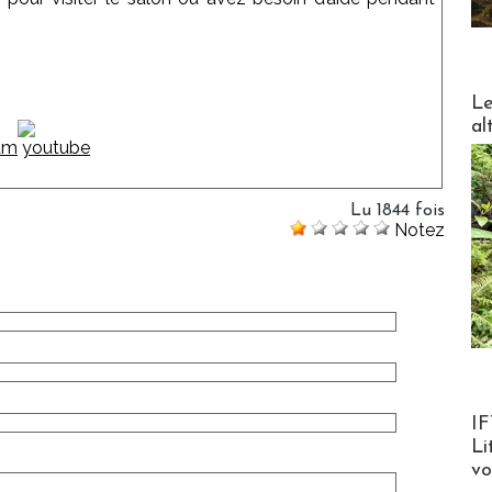
DESTI
Le
al
Lu 1844 fois
Notez
Product
IF
Li
v