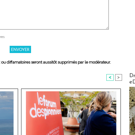
res
x ou diffamatoires seront aussitôt supprimés par le modérateur.
AirMa
Dr
<
>
e