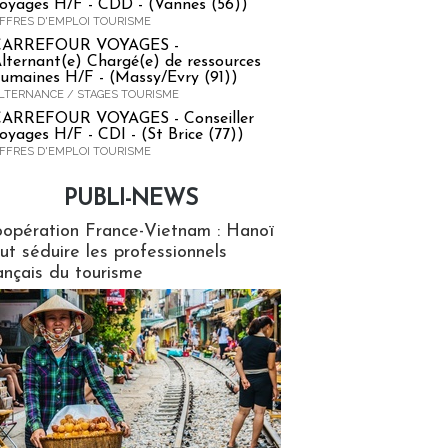
oyages H/F - CDD - (Vannes (56))
FFRES D'EMPLOI TOURISME
CARREFOUR VOYAGES -
lternant(e) Chargé(e) de ressources
umaines H/F - (Massy/Evry (91))
LTERNANCE / STAGES TOURISME
ARREFOUR VOYAGES - Conseiller
oyages H/F - CDI - (St Brice (77))
FFRES D'EMPLOI TOURISME
PUBLI-NEWS
ews
opération France-Vietnam : Hanoï
ut séduire les professionnels
ançais du tourisme