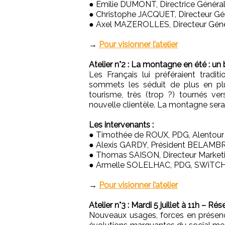
● Emilie DUMONT, Directrice Génér
● Christophe JACQUET, Directeur G
● Axel MAZEROLLES, Directeur Géné
→
Pour visionner l’atelier
Atelier n°2 : La montagne en été : un
Les Français lui préféraient tradi
sommets les séduit de plus en plus
tourisme, très (trop ?) tournés ve
nouvelle clientèle. La montagne sera-t
Les intervenants :
● Timothée de ROUX, PDG, Alentour
● Alexis GARDY, Président BELAMB
● Thomas SAISON, Directeur Marketi
● Armelle SOLELHAC, PDG, SWiTC
→
Pour visionner l’atelier
Atelier n°3 : Mardi 5 juillet à 11h – 
Nouveaux usages, forces en présence