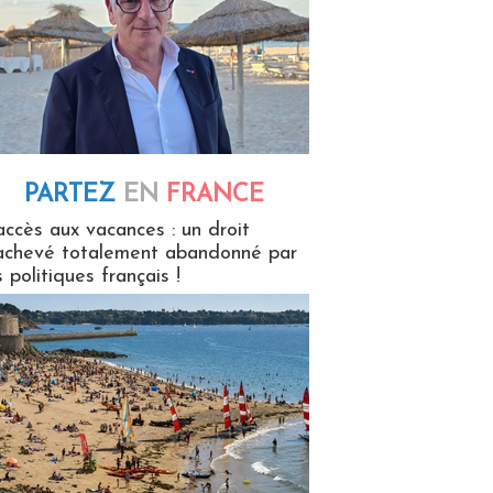
PARTEZ
EN
FRANCE
 en France
accès aux vacances : un droit
achevé totalement abandonné par
s politiques français !