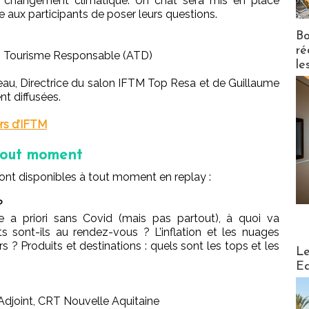
au changement climatique. Un chat sera mis en place
 aux participants de poser leurs questions.
Bo
ré
 un Tourisme Responsable (ATD)
le
au, Directrice du salon IFTM Top Resa et de Guillaume
t diffusées.
ers d’IFTM
 tout moment
ont disponibles à tout moment en replay :
?
e a priori sans Covid (mais pas partout), à quoi va
s sont-ils au rendez-vous ? L’inflation et les nuages
s ? Produits et destinations : quels sont les tops et les
Distribu
Le
Ed
djoint, CRT Nouvelle Aquitaine