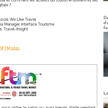
ia et comment les acteurs du tourisme doivent-ils les
itale ?
Actus V
De
ocié, We Like Travel
d’
a Manager, Interface Tourisme
fo
, Travel-Insight
 d’IFTM 2021
Webinai
La
 pour visiter le salon ou avez besoin d’aide pendant