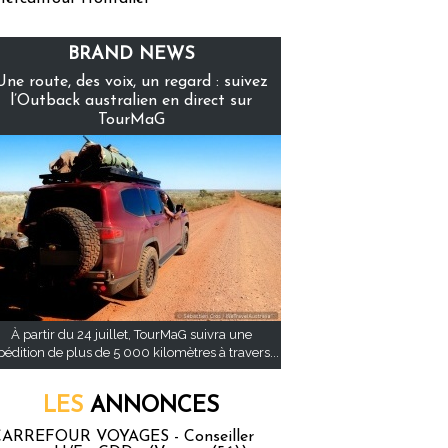
BRAND NEWS
Une route, des voix, un regard : suivez
l’Outback australien en direct sur
TourMaG
À partir du 24 juillet, TourMaG suivra une
pédition de plus de 5 000 kilomètres à travers...
LES
ANNONCES
ARREFOUR VOYAGES - Conseiller