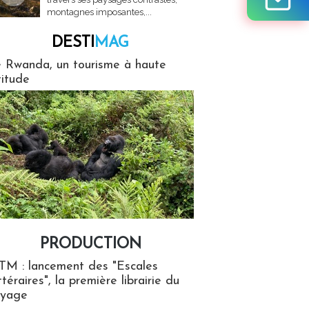
montagnes imposantes,...
DESTI
MAG
MAG
 Rwanda, un tourisme à haute
titude
PRODUCTION
ion
TM : lancement des "Escales
ttéraires", la première librairie du
oyage