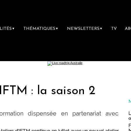
LITÉS
THÉMATIQUES
NEWSLETTERS
TV
A
▼
▼
▼
’IFTM : la saison 2
ormation dispensée en partenariat avec
L
a
F
M