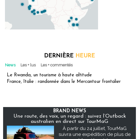
DERNIÈRE
HEURE
News
Les + lus
Les + commentés
Le Rwanda, un tourisme à haute altitude
France, Italie : randonnée dans le Mercantour frontalier
BRAND NEWS
Une route, des voix, un regard : suivez l’Outback
australien en direct sur TourMaG
À partir du 24 juillet, TourMaG
suivra une expédition de plus de