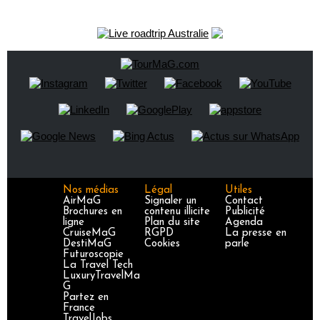
Nos médias
Légal
Utiles
AirMaG
Signaler un
Contact
Brochures en
contenu illicite
Publicité
ligne
Plan du site
Agenda
CruiseMaG
RGPD
La presse en
DestiMaG
Cookies
parle
Futuroscopie
La Travel Tech
LuxuryTravelMa
G
Partez en
France
TravelJobs