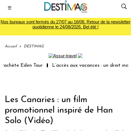
☰
Nos bureaux sont fermés du 27/07 au 16/08. Retour de la newsletter
quotidienne le 24/08/2026. Bel été !
Accueil
>
DESTIMAG
rachète Eden Tour
L’accès aux vacances : un droit inach
Les Canaries : un film
promotionnel inspiré de Han
Solo (Vidéo)