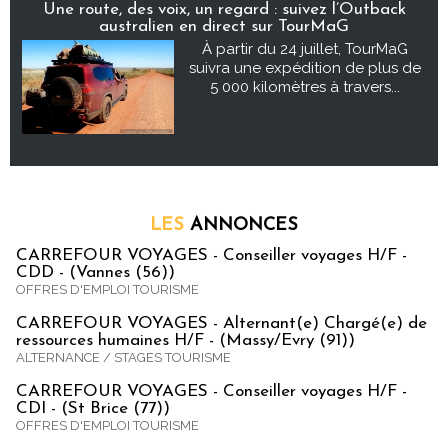
Une route, des voix, un regard : suivez l’Outback
australien en direct sur TourMaG
À partir du 24 juillet, TourMaG
suivra une expédition de plus de
5 000 kilomètres à travers...
LES
ANNONCES
CARREFOUR VOYAGES - Conseiller voyages H/F -
CDD - (Vannes (56))
OFFRES D'EMPLOI TOURISME
CARREFOUR VOYAGES - Alternant(e) Chargé(e) de
ressources humaines H/F - (Massy/Evry (91))
ALTERNANCE / STAGES TOURISME
CARREFOUR VOYAGES - Conseiller voyages H/F -
CDI - (St Brice (77))
OFFRES D'EMPLOI TOURISME