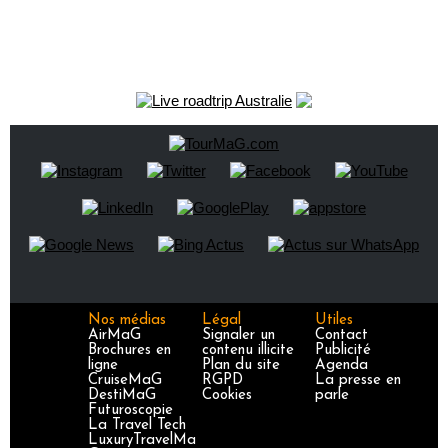
Nos médias
Légal
Utiles
AirMaG
Signaler un
Contact
Brochures en
contenu illicite
Publicité
ligne
Plan du site
Agenda
CruiseMaG
RGPD
La presse en
DestiMaG
Cookies
parle
Futuroscopie
La Travel Tech
LuxuryTravelMa