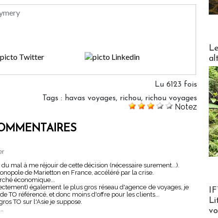
Eymery
DESTI
Le
al
Lu 6123 fois
Tags
:
havas voyages
,
richou
,
richou voyages
Notez
OMMENTAIRES
er
du mal à me réjouir de cette décision (nécessaire surement...).
onopole de Marietton en France, accéléré par la crise.
arché économique...
Product
ectement) également le plus gros réseau d'agence de voyages, je
IF
 TO référencé, et donc moins d'offre pour les clients...
Li
gros TO sur l'Asie je suppose.
..
v