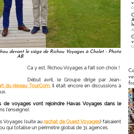
v
O
A
h
A
C
v
O
chou devant le siège de Richou Voyages à Cholet - Photo
AB
Ca y est, Richou Voyages a fait son choix !
Publi-n
Co
ve
Début avril, le Groupe dirigé par Jean-
fr
rt du réseau TourCom.
Il était encore en discussions à
ux.
 de voyages vont rejoindre Havas Voyages dans le
ns l'enseigne).
s Voyages (suite au
rachat de Ouest Voyages
) faisaient
ou qui totalise un périmètre global de 31 agences.