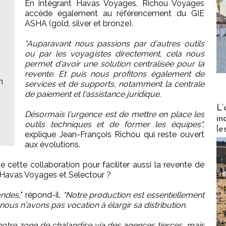
En intégrant Havas Voyages, Richou Voyages
accède également au référencement du GIE
ASHA (gold, silver et bronze).
"Auparavant nous passions par d'autres outils
ou par les voyagistes directement, cela nous
permet d'avoir une solution centralisée pour la
revente. Et puis nous profitons également de
n
services et de supports, notamment la centrale
de paiement et l'assistance juridique.
Partez
L’
Désormais l'urgence est de mettre en place les
in
outils techniques et de former les équipes",
le
explique Jean-François Richou qui reste ouvert
aux évolutions.
e cette collaboration pour faciliter aussi la revente de
 Havas Voyages et Selectour ?
andes,
" répond-il.
"Notre production est essentiellement
ous n'avons pas vocation à élargir sa distribution.
tre zone de chalandise via des agences tierces, mais