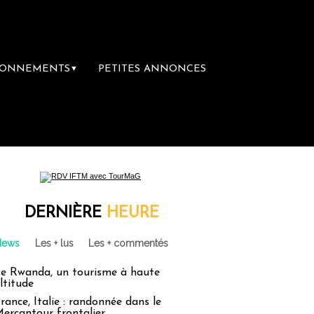
BONNEMENTS
PETITES ANNONCES
▼
DERNIÈRE
HEURE
News
Les + lus
Les + commentés
e Rwanda, un tourisme à haute
ltitude
rance, Italie : randonnée dans le
ercantour frontalier