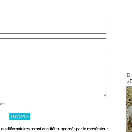
AirMa
Dr
e
res
x ou diffamatoires seront aussitôt supprimés par le modérateur.