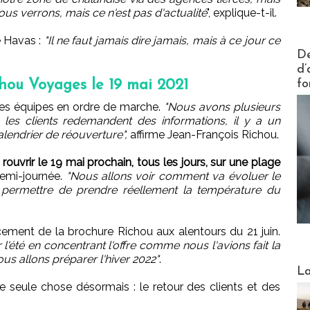
ous verrons, mais ce n'est pas d'actualité
", explique-t-il.
e Havas :
"Il ne faut jamais dire jamais, mais à ce jour ce
Actus V
De
d’
fo
hou Voyages le 19 mai 2021
e les équipes en ordre de marche.
"Nous avons plusieurs
les clients redemandent des informations, il y a un
lendrier de réouverture",
affirme Jean-François Richou.
ouvrir le 19 mai prochain, tous les jours, sur une plage
 demi-journée.
"Nous allons voir comment va évoluer le
 permettre de prendre réellement la température du
cement de la brochure Richou aux alentours du 21 juin.
l'été en concentrant l'offre comme nous l'avions fait la
ous allons préparer l'hiver 2022"
.
Webinai
La
 seule chose désormais : le retour des clients et des