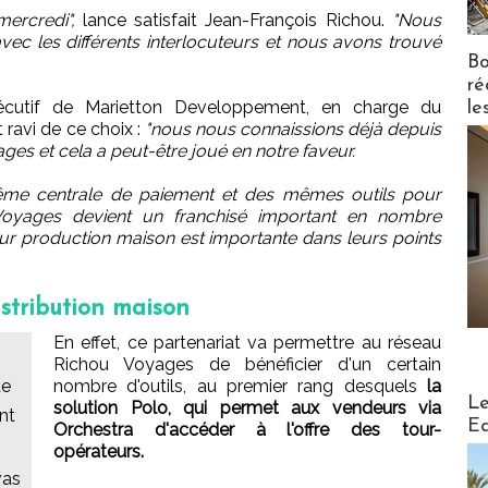
ercredi",
lance satisfait Jean-François Richou.
"Nous
ec les différents interlocuteurs et nous avons trouvé
Bo
ré
xécutif de Marietton Developpement, en charge du
le
 ravi de ce choix :
"nous nous connaissions déjà depuis
ges et cela a peut-être joué en notre faveur.
même centrale de paiement et des mêmes outils pour
Voyages devient un franchisé important en nombre
ur production maison est importante dans leurs points
istribution maison
En effet, ce partenariat va permettre au réseau
Richou Voyages de bénéficier d'un certain
de
nombre d'outils, au premier rang desquels
la
Distribu
Le
solution Polo, qui permet aux vendeurs via
nt
Ed
Orchestra d'accéder à l'offre des tour-
opérateurs.
vas