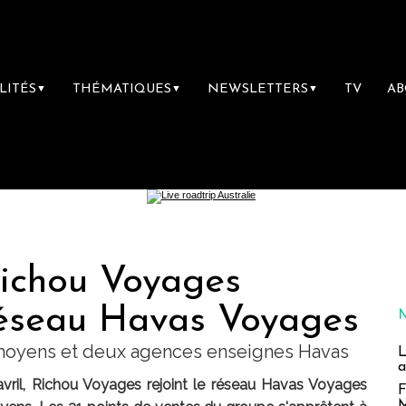
LITÉS
THÉMATIQUES
NEWSLETTERS
TV
A
▼
▼
▼
ichou Voyages
 réseau Havas Voyages
 moyens et deux agences enseignes Havas
L
a
vril, Richou Voyages rejoint le réseau Havas Voyages
F
M