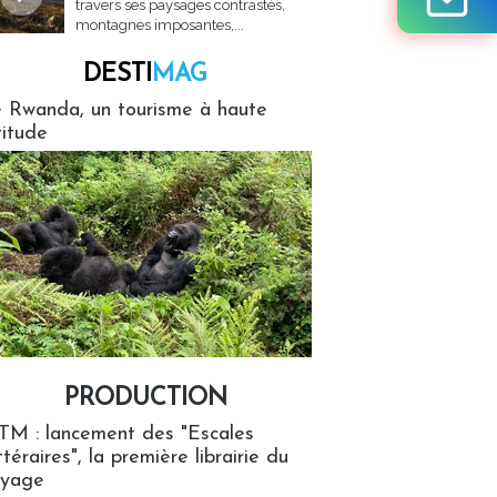
travers ses paysages contrastés,
montagnes imposantes,...
DESTI
MAG
MAG
 Rwanda, un tourisme à haute
titude
PRODUCTION
ion
TM : lancement des "Escales
ttéraires", la première librairie du
oyage