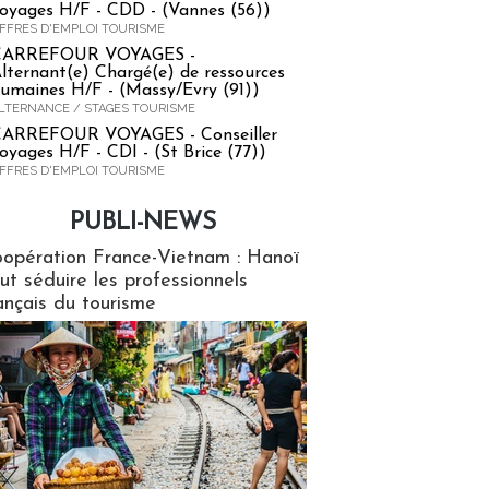
oyages H/F - CDD - (Vannes (56))
FFRES D'EMPLOI TOURISME
CARREFOUR VOYAGES -
lternant(e) Chargé(e) de ressources
umaines H/F - (Massy/Evry (91))
LTERNANCE / STAGES TOURISME
ARREFOUR VOYAGES - Conseiller
oyages H/F - CDI - (St Brice (77))
FFRES D'EMPLOI TOURISME
PUBLI-NEWS
ews
opération France-Vietnam : Hanoï
ut séduire les professionnels
ançais du tourisme