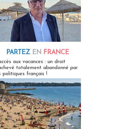
PARTEZ
EN
FRANCE
 en France
accès aux vacances : un droit
achevé totalement abandonné par
s politiques français !