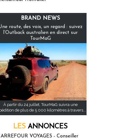
BRAND NEWS
Une route, des voix, un regard : suivez
l’Outback australien en direct sur
TourMaG
À partir du 24 juillet, TourMaG suivra une
pédition de plus de 5 000 kilomètres à travers...
LES
ANNONCES
ARREFOUR VOYAGES - Conseiller