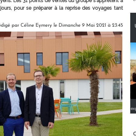
yens. Les 31 points de ventes du groupe s'apprêtent à
 jours, pour se préparer à la reprise des voyages tant
édigé par
Céline Eymery
le Dimanche 9 Mai 2021 à 23:45
ex
C