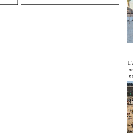
Partez
L’
in
le