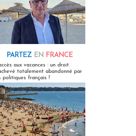
PARTEZ
EN
FRANCE
 en France
accès aux vacances : un droit
achevé totalement abandonné par
s politiques français !