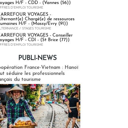
oyages H/F - CDD - (Vannes (56))
FFRES D'EMPLOI TOURISME
CARREFOUR VOYAGES -
lternant(e) Chargé(e) de ressources
umaines H/F - (Massy/Evry (91))
LTERNANCE / STAGES TOURISME
ARREFOUR VOYAGES - Conseiller
oyages H/F - CDI - (St Brice (77))
FFRES D'EMPLOI TOURISME
PUBLI-NEWS
ews
opération France-Vietnam : Hanoï
ut séduire les professionnels
ançais du tourisme