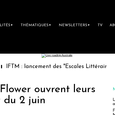
LITÉS
THÉMATIQUES
NEWSLETTERS
TV
A
▼
▼
▼
lancement des "Escales Littéraires", la premi
Flower ouvrent leurs
 du 2 juin
L
a
F
M