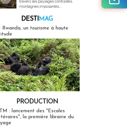
travers ses paysages contrastés,
montagnes imposantes,...
DESTI
MAG
MAG
 Rwanda, un tourisme à haute
titude
PRODUCTION
ion
TM : lancement des "Escales
ttéraires", la première librairie du
oyage