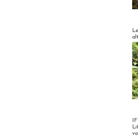
DESTI
Le
al
Product
IF
Li
v