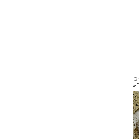
AirMa
Dr
e