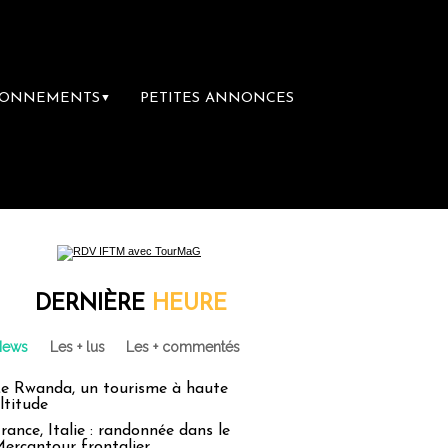
BONNEMENTS
PETITES ANNONCES
▼
ère librairie du voyage
Le groupe Sainte-C
DERNIÈRE
HEURE
News
Les + lus
Les + commentés
e Rwanda, un tourisme à haute
ltitude
rance, Italie : randonnée dans le
ercantour frontalier