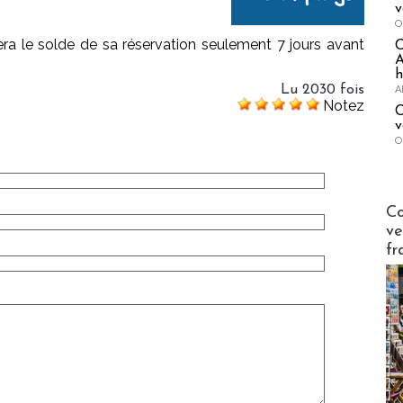
v
O
églera le solde de sa réservation seulement 7 jours avant
A
h
Lu 2030 fois
A
Notez
C
v
O
Publi-n
Co
ve
fr