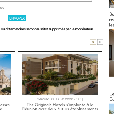
res
Bo
ré
le
x ou diffamatoires seront aussitôt supprimés par le modérateur.
<
>
Distribu
Le
Ed
Mercredi 22 Juillet 2026 - 12:13
esses
The Originals Hotels s'implante à la
e
Réunion avec deux futurs établissements