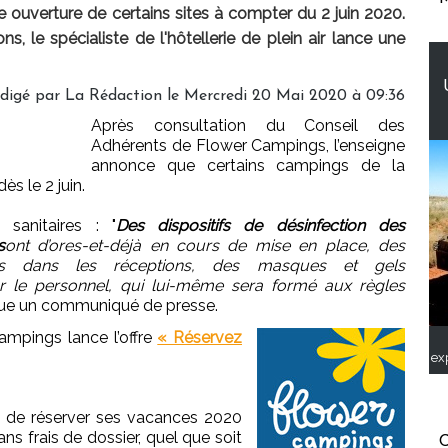
ouverture de certains sites à compter du 2 juin 2020.
ons, le spécialiste de l'hôtellerie de plein air lance une
digé par
La Rédaction
le Mercredi 20 Mai 2020 à 09:36
Après consultation du Conseil des
Adhérents de Flower Campings, l’enseigne
annonce que certains campings de la
s le 2 juin.
sanitaires : "
Des dispositifs de désinfection des
s
ont d’ores-et-déjà en cours de mise en place, des
es dans les réceptions, des masques et gels
ar le personnel, qui lui-même sera formé aux règles
ique un communiqué de presse.
Campings lance l’offre
« Réservez
ex
et de réserver ses vacances 2020
ns frais de dossier, quel que soit
C