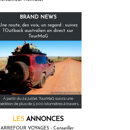
BRAND NEWS
Une route, des voix, un regard : suivez
l’Outback australien en direct sur
TourMaG
À partir du 24 juillet, TourMaG suivra une
pédition de plus de 5 000 kilomètres à travers...
LES
ANNONCES
ARREFOUR VOYAGES - Conseiller