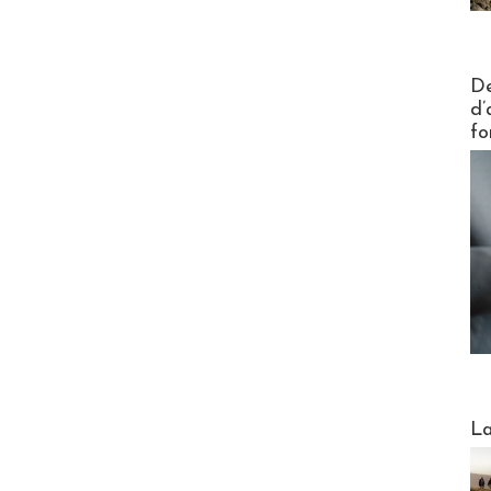
Actus V
De
d’
fo
Webinai
La