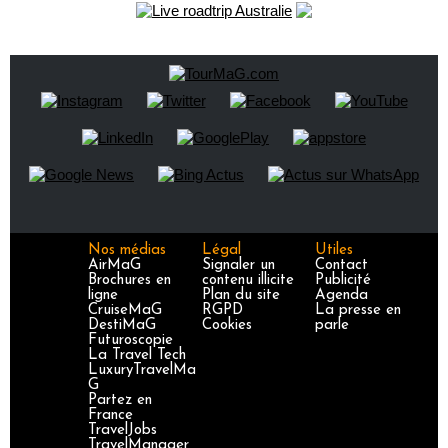
Nos médias
Légal
Utiles
AirMaG
Signaler un
Contact
Brochures en
contenu illicite
Publicité
ligne
Plan du site
Agenda
CruiseMaG
RGPD
La presse en
DestiMaG
Cookies
parle
Futuroscopie
La Travel Tech
LuxuryTravelMa
G
Partez en
France
TravelJobs
TravelManager