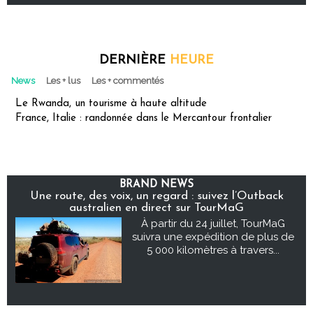
DERNIÈRE
HEURE
News
Les + lus
Les + commentés
Le Rwanda, un tourisme à haute altitude
France, Italie : randonnée dans le Mercantour frontalier
BRAND NEWS
Une route, des voix, un regard : suivez l’Outback
australien en direct sur TourMaG
À partir du 24 juillet, TourMaG
suivra une expédition de plus de
5 000 kilomètres à travers...