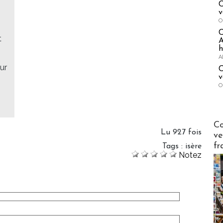
C
v
O
t
A
h
A
ur
C
v
O
Publi-n
Co
Lu 927 fois
ve
fr
Tags
:
isère
Notez