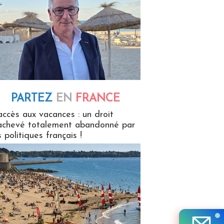
PARTEZ
EN
FRANCE
 en France
accès aux vacances : un droit
achevé totalement abandonné par
s politiques français !