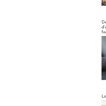
Actus V
De
d’
fo
Webinai
La