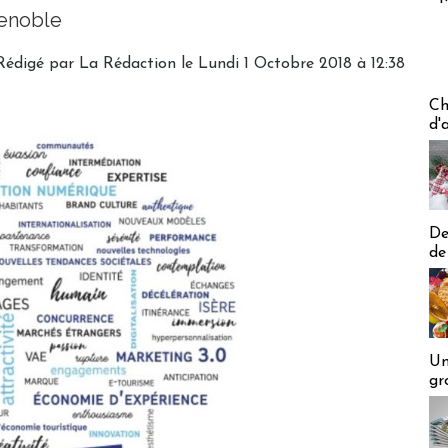
renoble
Rédigé par
La Rédaction
le Lundi 1 Octobre 2018 à 12:38
Les off
Ch
d'
De
de
Un
gr