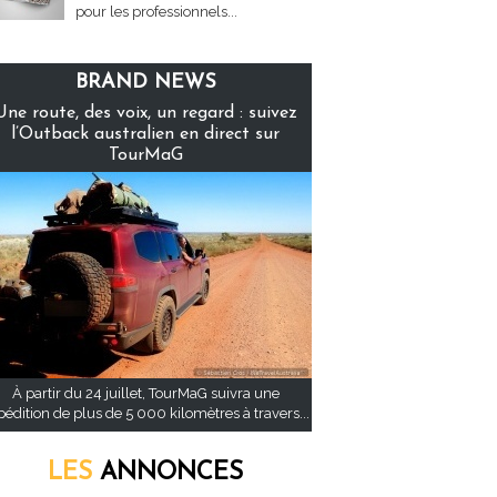
pour les professionnels...
BRAND NEWS
Une route, des voix, un regard : suivez
l’Outback australien en direct sur
TourMaG
À partir du 24 juillet, TourMaG suivra une
pédition de plus de 5 000 kilomètres à travers...
LES
ANNONCES