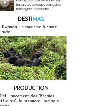
France, la Suisse se découvre à
travers ses paysages contrastés,
montagnes imposantes,...
DESTI
MAG
MAG
 Rwanda, un tourisme à haute
titude
PRODUCTION
ion
TM : lancement des "Escales
ttéraires", la première librairie du