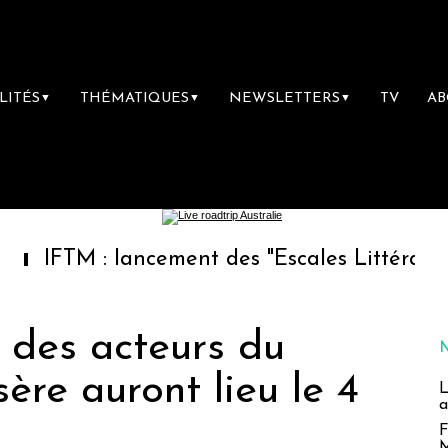
LITÉS
THÉMATIQUES
NEWSLETTERS
TV
A
▼
▼
▼
 : lancement des "Escales Littéraires", la pr
 des acteurs du
sère auront lieu le 4
L
a
F
M