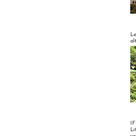
DESTI
Le
al
Product
IF
Li