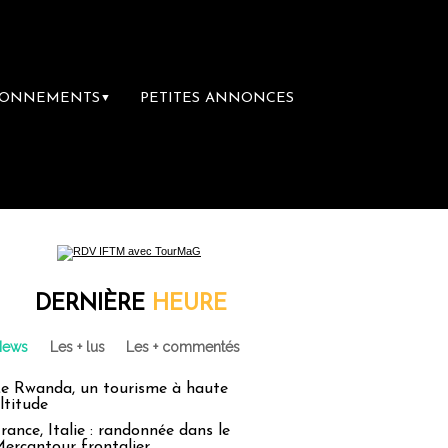
BONNEMENTS
PETITES ANNONCES
▼
emière librairie du voyage
Le groupe Sain
DERNIÈRE
HEURE
News
Les + lus
Les + commentés
e Rwanda, un tourisme à haute
ltitude
rance, Italie : randonnée dans le
ercantour frontalier