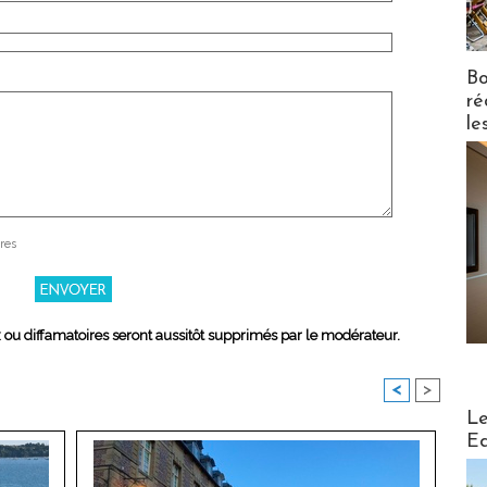
Bo
ré
le
res
x ou diffamatoires seront aussitôt supprimés par le modérateur.
<
>
Distribu
Le
Ed