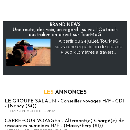
BRAND NEWS
Une route, des voix, un regard : suivez l’Outback
australien en direct sur TourMaG
À partir du 24 juillet, TourMaG
suivra une expédition de plus de
5 000 kilomètres à travers...
LES
ANNONCES
LE GROUPE SALAUN - Conseiller voyages H/F - CDI
- (Nancy (54))
OFFRES D'EMPLOI TOURISME
CARREFOUR VOYAGES - Alternant(e) Chargé(e) de
ressources humaines H/F - (Massy/Evry (91))