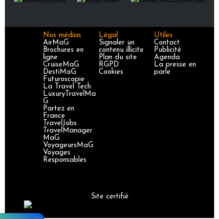
Nos médias
Légal
Utiles
AirMaG
Signaler un
Contact
Brochures en
contenu illicite
Publicité
ligne
Plan du site
Agenda
CruiseMaG
RGPD
La presse en
DestiMaG
Cookies
parle
Futuroscopie
La Travel Tech
LuxuryTravelMa
G
Partez en
France
TravelJobs
TravelManager
MaG
VoyageursMaG
Voyages
Responsables
Site certifié