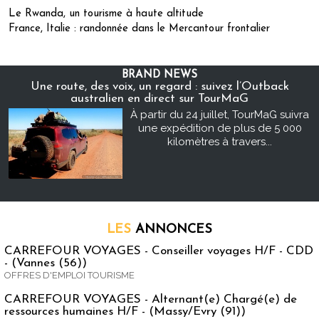
Le Rwanda, un tourisme à haute altitude
France, Italie : randonnée dans le Mercantour frontalier
BRAND NEWS
Une route, des voix, un regard : suivez l’Outback
australien en direct sur TourMaG
À partir du 24 juillet, TourMaG suivra
une expédition de plus de 5 000
kilomètres à travers...
LES
ANNONCES
CARREFOUR VOYAGES - Conseiller voyages H/F - CDD
- (Vannes (56))
OFFRES D'EMPLOI TOURISME
CARREFOUR VOYAGES - Alternant(e) Chargé(e) de
ressources humaines H/F - (Massy/Evry (91))