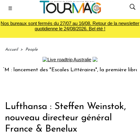
☰
Nos bureaux sont fermés du 27/07 au 16/08. Retour de la newsletter
quotidienne le 24/08/2026. Bel été !
Accueil
>
People
 : lancement des "Escales Littéraires", la première librairi
Lufthansa : Steffen Weinstok,
nouveau directeur général
France & Benelux