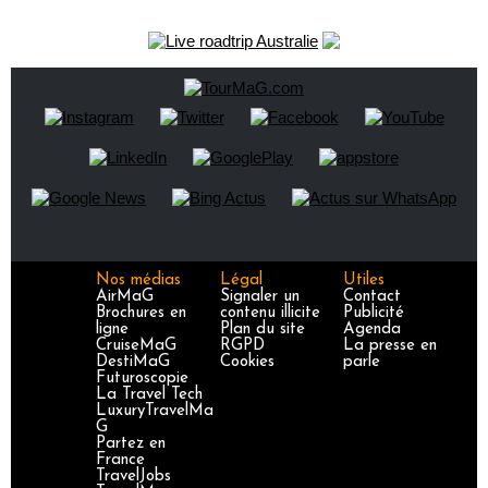
Nos médias
Légal
Utiles
AirMaG
Signaler un
Contact
Brochures en
contenu illicite
Publicité
ligne
Plan du site
Agenda
CruiseMaG
RGPD
La presse en
DestiMaG
Cookies
parle
Futuroscopie
La Travel Tech
LuxuryTravelMa
G
Partez en
France
TravelJobs