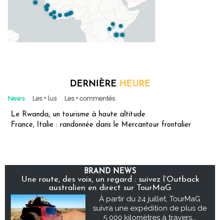
DERNIÈRE
HEURE
News
Les + lus
Les + commentés
Le Rwanda, un tourisme à haute altitude
France, Italie : randonnée dans le Mercantour frontalier
BRAND NEWS
Une route, des voix, un regard : suivez l’Outback
australien en direct sur TourMaG
À partir du 24 juillet, TourMaG
suivra une expédition de plus de
5 000 kilomètres à travers...