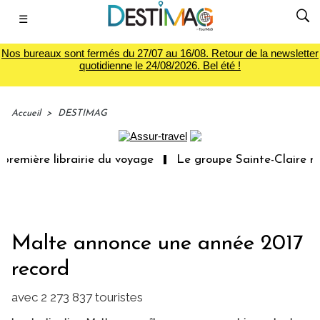
☰
Nos bureaux sont fermés du 27/07 au 16/08. Retour de la newsletter
quotidienne le 24/08/2026. Bel été !
Accueil
>
DESTIMAG
remière librairie du voyage
Le groupe Sainte-Claire rac
Malte annonce une année 2017
record
avec 2 273 837 touristes