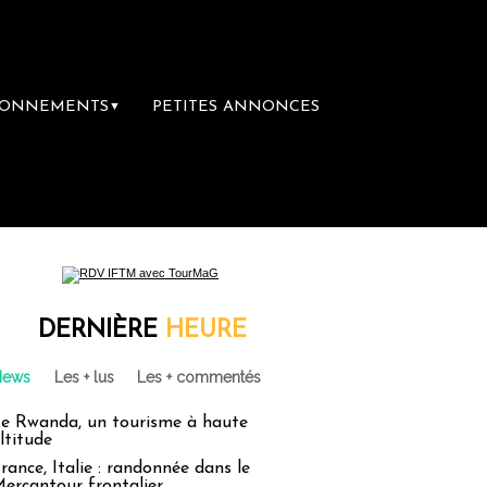
BONNEMENTS
PETITES ANNONCES
▼
DERNIÈRE
HEURE
News
Les + lus
Les + commentés
e Rwanda, un tourisme à haute
ltitude
rance, Italie : randonnée dans le
ercantour frontalier