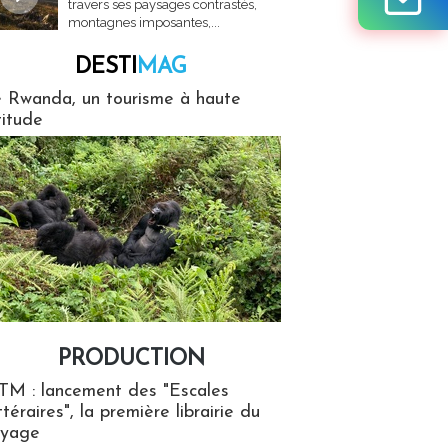
travers ses paysages contrastés,
montagnes imposantes,...
DESTI
MAG
MAG
 Rwanda, un tourisme à haute
titude
PRODUCTION
ion
TM : lancement des "Escales
ttéraires", la première librairie du
oyage