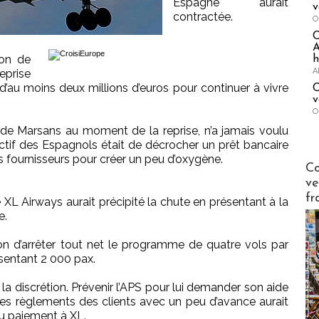
Espagne aurait
v
contractée.
O
A
ion de
h
A
reprise
 d’au moins deux millions d’euros pour continuer à vivre
C
v
O
n de Marsans au moment de la reprise, n’a jamais voulu
bjectif des Espagnols était de décrocher un prêt bancaire
s fournisseurs pour créer un peu d’oxygène.
Publi-n
Co
ve
fr
 XL Airways aurait précipité la chute en présentant à la
e.
on d’arrêter tout net le programme de quatre vols par
sentant 2 000 pax.
 la discrétion. Prévenir l’APS pour lui demander son aide
es règlements des clients avec un peu d’avance aurait
u paiement à XL.