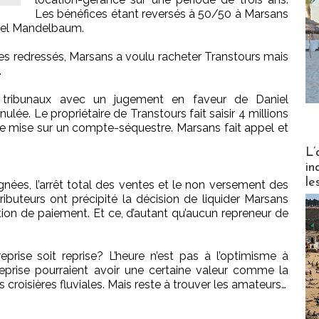
Les bénéfices étant reversés à 50/50 à Marsans
niel Mandelbaum.
es redressés, Marsans a voulu racheter Transtours mais
.
s tribunaux avec un jugement en faveur de Daniel
lée. Le propriétaire de Transtours fait saisir 4 millions
me mise sur un compte-séquestre. Marsans fait appel et
Partez
L’
in
le
nées, l’arrêt total des ventes et le non versement des
ibuteurs ont précipité la décision de liquider Marsans
ion de paiement. Et ce, d’autant qu’aucun repreneur de
eprise soit reprise? L’heure n’est pas à l’optimisme à
treprise pourraient avoir une certaine valeur comme la
croisières fluviales. Mais reste à trouver les amateurs…