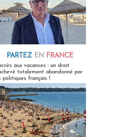
PARTEZ
EN
FRANCE
 en France
accès aux vacances : un droit
achevé totalement abandonné par
s politiques français !