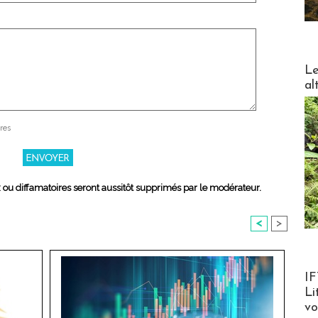
DESTI
Le
al
res
x ou diffamatoires seront aussitôt supprimés par le modérateur.
<
>
Product
IF
Li
v