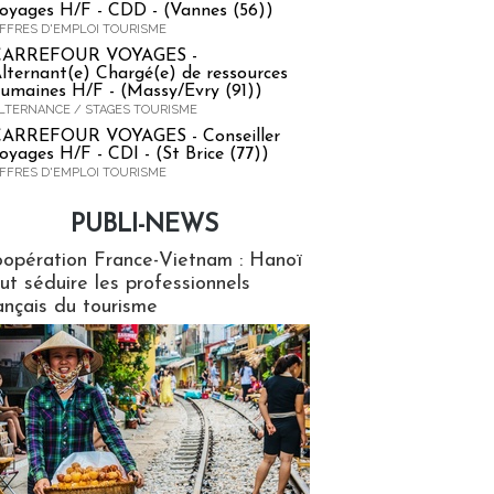
oyages H/F - CDD - (Vannes (56))
FFRES D'EMPLOI TOURISME
CARREFOUR VOYAGES -
lternant(e) Chargé(e) de ressources
umaines H/F - (Massy/Evry (91))
LTERNANCE / STAGES TOURISME
ARREFOUR VOYAGES - Conseiller
oyages H/F - CDI - (St Brice (77))
FFRES D'EMPLOI TOURISME
PUBLI-NEWS
ews
opération France-Vietnam : Hanoï
ut séduire les professionnels
ançais du tourisme