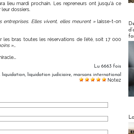
ra lieu mardi prochain. Les repreneurs ont jusqu'à ce
 leur dossiers.
s entreprises. Elles vivent, elles meurent »
laisse-t-on
Actus V
De
d’
fo
r les bras toutes les réservations de l’été, soit 17 000
oins »…
racle...
Lu 6663 fois
,
liquidation
,
liquidation judiciaire
,
marsans international
Notez
Webinai
La