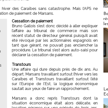
on hiver des Caraïbes sans catastrophe. Mais l’APS ne
ation de paiement de Marsans.
Bo
ré
Cessation de paiement
le
Bruno Gallois s’est donc décidé à aller expliquer
a
l’affaire au tribunal de commerce mais son
récent statut de directeur général puisqu’il avait
été révoqué par les actionnaires espagnols en
tant que gérant, ne pouvait pas enclencher la
procédure. Le tribunal s’est alors auto-saisi pour
n
déclarer la cessation de paiement.
Transtours
s
Une affaire qui dure depuis près de dix ans. Au
départ, Marsans travaillant surtout l’hiver vers les
Caraïbes et Transtours travaillant surtout l’été
sur l’Europe de l’Est, la logique économique
Distribu
sautait aux yeux de faire un rapprochement.
Le
Ed
Marsans a donc repris Transtours dont la
situation économique était alors délicate, en
location-gérance sur une période de trois ans.