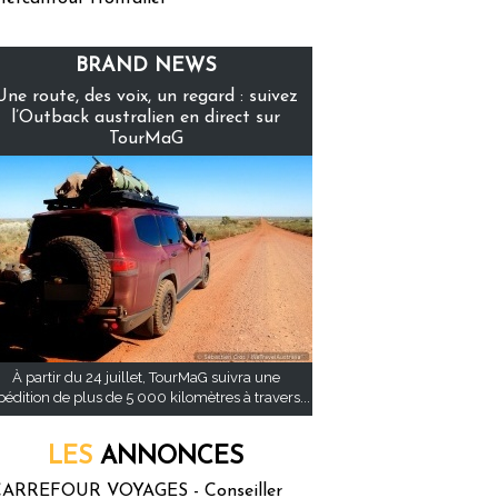
BRAND NEWS
Une route, des voix, un regard : suivez
l’Outback australien en direct sur
TourMaG
À partir du 24 juillet, TourMaG suivra une
pédition de plus de 5 000 kilomètres à travers...
LES
ANNONCES
ARREFOUR VOYAGES - Conseiller