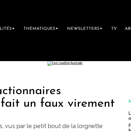
LITÉS
THÉMATIQUES
NEWSLETTERS
TV
A
▼
▼
▼
actionnaires
fait un faux virement
L
a
, vus par le petit bout de la lorgnette
F
M