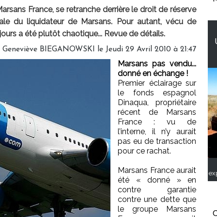
arsans France, se retranche derrière le droit de réserve
inale du liquidateur de Marsans. Pour autant, vécu de
s jours a été plutôt chaotique... Revue de détails.
 Geneviève BIEGANOWSKI le Jeudi 29 Avril 2010 à 21:47
Marsans pas vendu...
donné en échange !
Premier éclairage sur
le fonds espagnol
Dinaqua, propriétaire
récent de Marsans
France : vu de
l’interne, il n’y aurait
pas eu de transaction
pour ce rachat.
Marsans France aurait
ex
été « donné » en
contre garantie
contre une dette que
le groupe Marsans
C