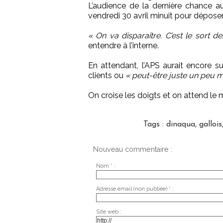
L’audience de la dernière chance au
vendredi 30 avril minuit pour déposer
« On va disparaître. C’est le sort de
entendre à l’interne.
En attendant, l’APS aurait encore su
clients ou
« peut-être juste un peu m
On croise les doigts et on attend le mi
Tags
:
dinaqua
,
gallois
Nouveau commentaire :
Nom * :
Adresse email (non publiée) * :
Site web :