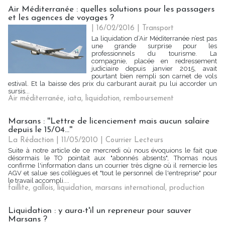
Air Méditerranée : quelles solutions pour les passagers
et les agences de voyages ?
| 16/02/2016
|
Transport
La liquidation d’Air Méditerranée n’est pas
une grande surprise pour les
professionnels du tourisme. La
compagnie, placée en redressement
judiciaire depuis janvier 2015, avait
pourtant bien rempli son carnet de vols
estival. Et la baisse des prix du carburant aurait pu lui accorder un
sursis...
Air méditerranée
,
iata
,
liquidation
,
remboursement
Marsans : ''Lettre de licenciement mais aucun salaire
depuis le 15/04...''
La Rédaction | 11/05/2010
|
Courrier Lecteurs
Suite à notre article de ce mercredi où nous évoquions le fait que
désormais le TO pointait aux "abonnés absents", Thomas nous
confirme l'information dans un courrier très digne où il remercie les
AGV et salue ses collègues et "tout le personnel de l'entreprise" pour
le travail accompli....
faillite
,
gallois
,
liquidation
,
marsans international
,
production
Liquidation : y aura-t'il un repreneur pour sauver
Marsans ?