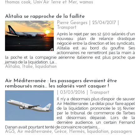
thomas cook
,
Univ’Air Terre et Mer
,
wamos
Alitalia se rapproche de la faillite
Pierre Georges
| 25/04/2017
|
Transport
Après le rejet par ses 12 500 salariés d'un
nouveau plan de relance drastique
négocié entre la direction et les syndicats,
Alitalia est au bord du gouffre. Ses
actionnaires ne remettront pas la main à
la poche et la compagnie aérienne italienne est plus proche que
jamais de la liquidation. La...
Alitalia
,
Italie
,
liquidation
Air Méditerranée : les passagers devraient être
remboursés mais... les salariés vont casquer !
| 03/03/2016
|
Transport
Il n’y a désormais plus d’espoir de sauver
Air Méditerranée. Le délai pour faire appel
de la liquidation prononcée le 15 février
par le tribunal de commerce de Tarbes
est désormais dépassé. Lors de la
dernière audience, un certain Fernand
Danan avait pourtant tenté de convaincre certains...
AGS
,
Air méditerranée
,
Grèce
,
Hermès
,
liquidation
,
passagers