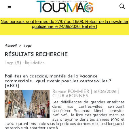
☰
Nos bureaux sont fermés du 27/07 au 16/08. Retour de la newsletter
quotidienne le 24/08/2026. Bel été !
Accueil
>
Tags
RÉSULTATS RECHERCHE
Tags (9) : liquidation
Faillites en cascade, montée de la vacance
commerciale... quel avenir pour les centres-villes ?
[ABO]
Romain POMMIER
| 16/06/2026
|
CLUB ABONNES
Les défaillances de grandes enseignes
dans nos centres-villes semblent
s’accélérer. Bouchara, Minelli, Jennyfer,
Naf Naf... la liste des grandes marques
ayant rayonné dans les années 1990 et
2000, qui ont mis la clé sous la porte ces derniers mois, est longue et
ne semble plus s’arrêter. Face à...