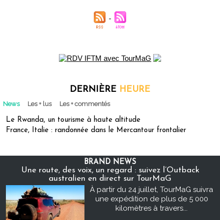
DERNIÈRE
HEURE
News
Les + lus
Les + commentés
Le Rwanda, un tourisme à haute altitude
France, Italie : randonnée dans le Mercantour frontalier
BRAND NEWS
Une route, des voix, un regard : suivez l’Outback
australien en direct sur TourMaG
À partir du 24 juillet, TourMaG suivra
une expédition de plus de 5 000
kilomètres à travers...