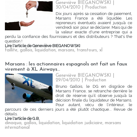
Geneviève BIEGANOWSKI |
30/04/2010
|
Production
Dix jours après sa cessation de paiement,
Marsans France a été liquidée. Les
repreneurs éventuels avaient jusqu’à ce
vendredi soir pour se déclarer. Mais qui de
la valeur exacte d'une entreprise qui a
perdu la confiance des fournisseurs et des distributeurs ? That's the
question !
Lire l'article de Geneviève BIEGANOWSKI
faillite
,
gallois
,
liquidation
,
marsans
,
transtours
,
xl
Marsans : les actionnaires espagnols ont fait un faux
virement à XL Airways...
Geneviève BIEGANOWSKI |
29/04/2010
|
Production
Bruno Gallois, le DG en disgrâce de
Marsans France, se retranche derrière le
droit de réserve qu’il observe jusqu’à la
décision finale du liquidateur de Marsans.
Pour autant, vécu de l’intérieur, le
parcours de ces derniers jours a été plutôt chaotique... Revue de
détails.
Lire l'article de G.B.
dinaqua
,
gallois
,
liquidation
,
liquidation judiciaire
,
marsans
international