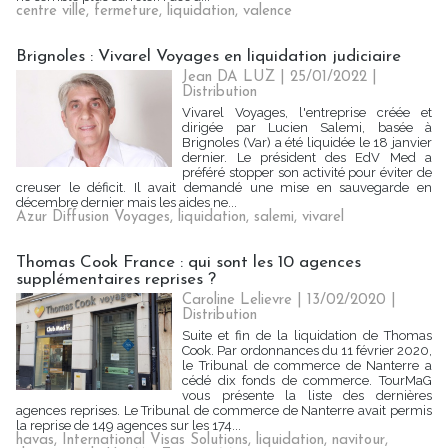
centre ville
,
fermeture
,
liquidation
,
valence
Brignoles : Vivarel Voyages en liquidation judiciaire
Jean DA LUZ
| 25/01/2022
|
Distribution
Vivarel Voyages, l'entreprise créée et
dirigée par Lucien Salemi, basée à
Brignoles (Var) a été liquidée le 18 janvier
dernier. Le président des EdV Med a
préféré stopper son activité pour éviter de
creuser le déficit. Il avait demandé une mise en sauvegarde en
décembre dernier mais les aides ne...
Azur Diffusion Voyages
,
liquidation
,
salemi
,
vivarel
Thomas Cook France : qui sont les 10 agences
supplémentaires reprises ?
Caroline Lelievre
| 13/02/2020
|
Distribution
Suite et fin de la liquidation de Thomas
Cook. Par ordonnances du 11 février 2020,
le Tribunal de commerce de Nanterre a
cédé dix fonds de commerce. TourMaG
vous présente la liste des dernières
agences reprises. Le Tribunal de commerce de Nanterre avait permis
la reprise de 149 agences sur les 174...
havas
,
International Visas Solutions
,
liquidation
,
navitour
,