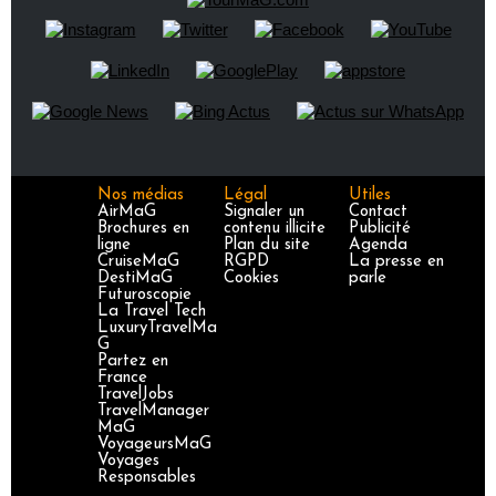
Nos médias
Légal
Utiles
AirMaG
Signaler un
Contact
Brochures en
contenu illicite
Publicité
ligne
Plan du site
Agenda
CruiseMaG
RGPD
La presse en
DestiMaG
Cookies
parle
Futuroscopie
La Travel Tech
LuxuryTravelMa
G
Partez en
France
TravelJobs
TravelManager
MaG
VoyageursMaG
Voyages
Responsables