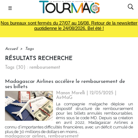
☰
Nos bureaux sont fermés du 27/07 au 16/08. Retour de la newsletter
quotidienne le 24/08/2026. Bel été !
Accueil
>
Tags
RÉSULTATS RECHERCHE
Tags (30) : remboursement
Madagascar Airlines accélère le remboursement de
ses billets
Manon Morelli
| 12/05/2025
|
AirMaG
La compagnie malgache déploie un
dispositif structuré de remboursement
pour les billets annulés remboursables,
émis sous le code MD. Depuis sa création
en avril 2022, Madagascar Airlines a
connu d’importantes difficultés financières, avec un déficit cumulé de
plus de 30 millions de dollars en moins...
madagascar airlines
,
remboursement