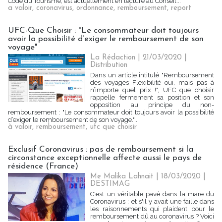
Code du Tourisme, est actuellement en lecture au Conseil...
a valoir
,
coronavirus
,
ordonnance
,
remboursement
,
report
UFC-Que Choisir : "Le consommateur doit toujours
avoir la possibilité d’exiger le remboursement de son
voyage"
La Rédaction
| 21/03/2020
|
Distribution
Dans un article intitulé "Remboursement
des voyages Flexibilité oui, mais pas à
n’importe quel prix !", UFC que choisir
rappelle fermement sa position et son
opposition au principe du non-
remboursement : "Le consommateur doit toujours avoir la possibilité
d’exiger le remboursement de son voyage."...
à valoir
,
remboursement
,
ufc que choisir
Exclusif Coronavirus : pas de remboursement si la
circonstance exceptionnelle affecte aussi le pays de
résidence (France)
Me Malika Lahnait | 18/03/2020
|
DESTIMAG
C'est un véritable pavé dans la mare du
Coronavirus : et s'il y avait une faille dans
les raisonnements qui plaident pour le
remboursement dû au coronavirus ? Voici