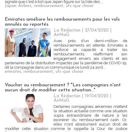
signale que c'est à tort que Japan figure sur la liste des...
Japan Airlines
,
remboursement
,
ufc-que choisir
Emirates améliore les remboursements pour les vols
annulés ou reportés
La Rédaction
| 27/04/2020
|
AirMaG
Avec près d'un demi-million de
remboursements en attente, Emirates a
renforcé sa capacité à traiter les
remboursements, réaffirmant son
engagement envers ses clients et ses
partenaires de la distribution impactés par la pandémie de COVID-19,
dit la compagnie dans un communiqué ce lundi 24 avril...
emirates
,
remboursement
,
ufc-que choisir
Voucher ou remboursement ? "Les compagnies n'ont
aucun droit de modifier cette situation..."
La Rédaction
| 19/04/2020
|
AirMaG
Certaines compagnies aériennes mettent
la situation actuelle comme une situation
supra extraordinaire de nature à les
exonérer du remboursement cash. Or,
elles n'ont absolument aucun droit de
modifier cette situation comme le rappelle la Cour de Justice