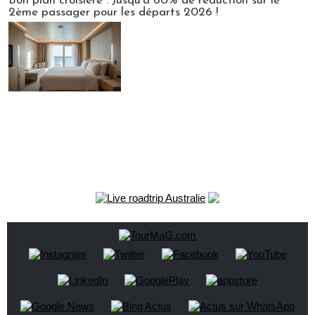
Bon plan croisière : Jusqu'à 60% de réduction sur le
2ème passager pour les départs 2026 !