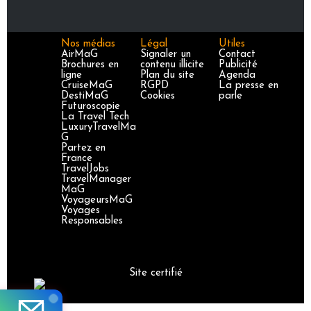
Nos médias
Légal
Utiles
AirMaG
Signaler un
Contact
Brochures en
contenu illicite
Publicité
ligne
Plan du site
Agenda
CruiseMaG
RGPD
La presse en
DestiMaG
Cookies
parle
Futuroscopie
La Travel Tech
LuxuryTravelMa
G
Partez en
France
TravelJobs
TravelManager
MaG
VoyageursMaG
Voyages
Responsables
Site certifié