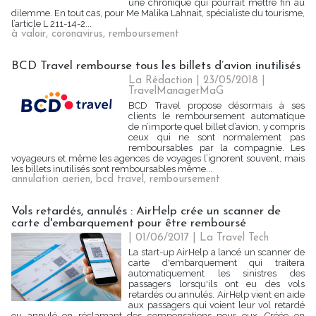
une chronique qui pourrait mettre fin au
dilemme. En tout cas, pour Me Malika Lahnait, spécialiste du tourisme,
l’article L 211-14-2...
à valoir
,
coronavirus
,
remboursement
BCD Travel rembourse tous les billets d’avion inutilisés
La Rédaction
| 23/05/2018
|
TravelManagerMaG
BCD Travel propose désormais à ses
clients le remboursement automatique
de n’importe quel billet d’avion, y compris
ceux qui ne sont normalement pas
remboursables par la compagnie. Les
voyageurs et même les agences de voyages l’ignorent souvent, mais
les billets inutilisés sont remboursables même...
annulation aerien
,
bcd travel
,
remboursement
Vols retardés, annulés : AirHelp crée un scanner de
carte d'embarquement pour être remboursé
| 01/06/2017
|
La Travel Tech
La start-up AirHelp a lancé un scanner de
carte d'embarquement qui traitera
automatiquement les sinistres des
passagers lorsqu'ils ont eu des vols
retardés ou annulés. AirHelp vient en aide
aux passagers qui voient leur vol retardé
ou annulé en réclamant des compensations pour eux. Créée en