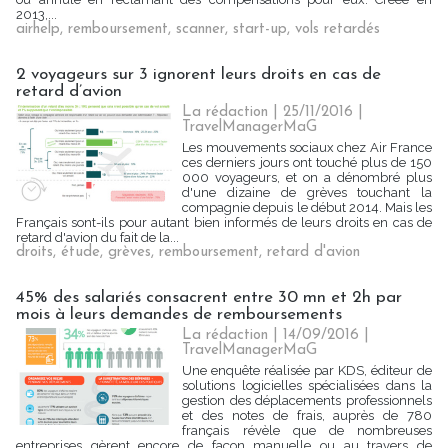
2013,...
airhelp
,
remboursement
,
scanner
,
start-up
,
vols retardés
2 voyageurs sur 3 ignorent leurs droits en cas de
retard d’avion
La rédaction | 25/11/2016
|
TravelManagerMaG
Les mouvements sociaux chez Air France
ces derniers jours ont touché plus de 150
000 voyageurs, et on a dénombré plus
d'une dizaine de grèves touchant la
compagnie depuis le début 2014. Mais les
Français sont-ils pour autant bien informés de leurs droits en cas de
retard d'avion du fait de la...
droits
,
étude
,
grèves
,
remboursement
,
retard d'avion
45% des salariés consacrent entre 30 mn et 2h par
mois à leurs demandes de remboursements
La rédaction | 14/09/2016
|
TravelManagerMaG
Une enquête réalisée par KDS, éditeur de
solutions logicielles spécialisées dans la
gestion des déplacements professionnels
et des notes de frais, auprès de 780
français révèle que de nombreuses
entreprises gèrent encore de façon manuelle ou au travers de