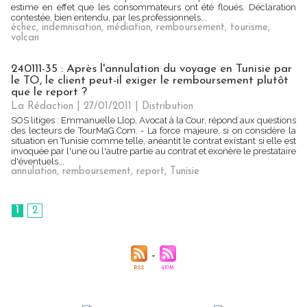
estime en effet que les consommateurs ont été floués. Déclaration
contestée, bien entendu, par les professionnels...
échec
,
indemnisation
,
médiation
,
remboursement
,
tourisme
,
volcan
240111-35 : Après l'annulation du voyage en Tunisie par
le TO, le client peut-il exiger le remboursement plutôt
que le report ?
La Rédaction | 27/01/2011
|
Distribution
SOS litiges : Emmanuelle Llop, Avocat à la Cour, répond aux questions
des lecteurs de TourMaG.Com. - La force majeure, si on considère la
situation en Tunisie comme telle, anéantit le contrat existant si elle est
invoquée par l'une ou l'autre partie au contrat et exonère le prestataire
d'éventuels...
annulation
,
remboursement
,
report
,
Tunisie
1
2