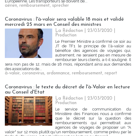
Européenne. Les transporteurs se doivent de...
aérien
,
remboursement
,
sprecher
Coronavirus : l'à-valoir sera valable 18 mois et validé
mercredi 25 mars en Conseil des ministres
La Rédaction
| 23/03/2020
|
Production
Le Premier Ministre a confirmé ce soir au
JT de TF1 le principe de l'à-valoir au
bénéfice des agences de voyages qui,
autrement, ne seraient pas en mesure de
rembourser leurs clients, a-t-il souligné. Il
sera non pas de 12, mais de 18 mois, répondant ainsi aux demandes
des associations de...
à-valoir
,
coronavirus
,
ordonnance
,
remboursement
,
report
Coronavirus : le texte du décret de l'à-Valoir en lecture
au Conseil d'Etat
La Rédaction
| 23/03/2020
|
Production
Le service de communication du
Ministère des Finances nous a confirmé
que le décret sur la question des
remboursements qui permettrait aux
agences de voyages de proposer un "A
valoir" sur 12 mois plutôt qu'un remboursement, comme prévu par le