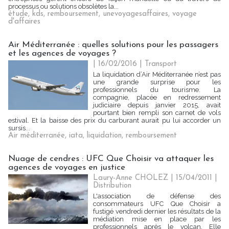
processus ou solutions obsolètes la...
étude
,
kds
,
remboursement
,
unevoyagesaffaires
,
voyage
d'affaires
Air Méditerranée : quelles solutions pour les passagers
et les agences de voyages ?
| 16/02/2016
|
Transport
La liquidation d’Air Méditerranée n’est pas
une grande surprise pour les
professionnels du tourisme. La
compagnie, placée en redressement
judiciaire depuis janvier 2015, avait
pourtant bien rempli son carnet de vols
estival. Et la baisse des prix du carburant aurait pu lui accorder un
sursis...
Air méditerranée
,
iata
,
liquidation
,
remboursement
Nuage de cendres : UFC Que Choisir va attaquer les
agences de voyages en justice
Laury-Anne CHOLEZ | 15/04/2011
|
Distribution
L'association de défense des
consommateurs UFC Que Choisir a
fustigé vendredi dernier les résultats de la
médiation mise en place par les
professionnels après le volcan. Elle