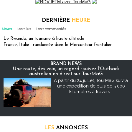
DERNIÈRE
HEURE
News
Les + lus
Les + commentés
Le Rwanda, un tourisme à haute altitude
France, Italie : randonnée dans le Mercantour frontalier
BRAND NEWS
Une route, des voix, un regard : suivez l’Outback
australien en direct sur TourMaG
À partir du 24 juillet, TourMaG suivra
une expédition de plus de 5 000
kilomètres à travers...
LES
ANNONCES