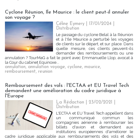
Cyclone Réunion, Ile Maurice : le client peut-il annuler
son voyage ?
Céline Eymery
| 17/01/2024
|
Distribution
Le passage du cyclone Belal à la Réunion
et à l'Ile Maurice a perturbé les voyages
de clients sur le départ, et sur place. Dans
quelle mesure, ces clients peuvent-ils
demander des remboursements ou une
annulation ? TourMaG a fait le point avec Emmanuelle Llop, avocat à
la Cour du cabinet Equinoxe...
annulation
,
annulation voyage
,
cyclone
,
maurice
,
remboursement
,
reunion
Remboursement des vols : l'ECTAA et EU Travel Tech
demandent une amélioration du cadre juridique à
l'Europe
La Rédaction
| 23/02/2021
|
Distribution
L'ECTAA et EU Travel Tech appellent dans
un communiqué commun les
compagnies aérienne à rembourser les
billets d'avion et demandent aux
institutions européennes d'améliorer le
cadre juridique applicable aux remboursements des vols et des