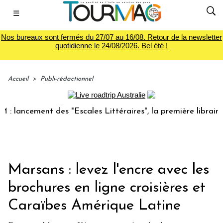
☰
Nos bureaux sont fermés du 27/07 au 16/08. Retour de la newsletter
quotidienne le 24/08/2026. Bel été !
Accueil
>
Publi-rédactionnel
lancement des "Escales Littéraires", la première librairie d
Marsans : levez l'encre avec les
brochures en ligne croisières et
Caraïbes Amérique Latine