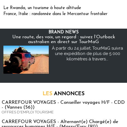
Le Rwanda, un tourisme à haute altitude
France, Italie : randonnée dans le Mercantour frontalier
BRAND NEWS
Une route, des voix, un regard : suivez l’Outback
australien en direct sur TourMaG
À partir du 24 juillet, TourMaG suivra
une expédition de plus de 5 000
kilomètres à travers...
LES
ANNONCES
CARREFOUR VOYAGES - Conseiller voyages H/F - CDD
- (Vannes (56))
OFFRES D'EMPLOI TOURISME
CARREFOUR VOYAGES - Alternant(e) Chargé(e) de
ressources humaines H/F - (Massy/Evry (91))