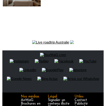
Nos médias
Légal
Utiles
AirMaG
Signaler un
Contact
Brochures en
contenu illicite
Publicité