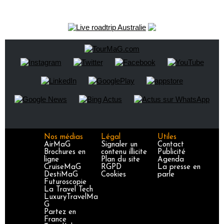
Nos médias
Légal
Utiles
AirMaG
Signaler un
Contact
Brochures en
contenu illicite
Publicité
ligne
Plan du site
Agenda
CruiseMaG
RGPD
La presse en
DestiMaG
Cookies
parle
Futuroscopie
La Travel Tech
LuxuryTravelMa
G
Partez en
France