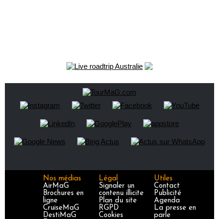
Nos médias
Légal
Utiles
AirMaG
Signaler un
Contact
Brochures en
contenu illicite
Publicité
ligne
Plan du site
Agenda
CruiseMaG
RGPD
La presse en
DestiMaG
Cookies
parle