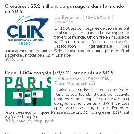
Croisières : 23,2 millions de passagers dans le monde
en 2015
La Rédaction
| 06/06/2016
|
CruiseMaG
En 2015, les compagnies de croisières ont
totalisé 23,2 millions de passagers à
travers le monde. Un chiffre en hausse de
4 % en un an. Face à ce succès,
l'association internationale des
compagnies de croisières (CLIA) relève ses prévisions pour 2016 et
s'attend à un total de 24,2 millions de...
2015
,
clia
Paris : 1 004 congrès (+2,9 %) organisés en 2015
La Rédaction
| 18/05/2016
|
TravelManagerMaG
L'Office du Tourisme et des Congrès de
Paris publie les statistiques de l'activité
congrès, dans la capitale en 2015. 1 004
congrès s'y sont tenus - +2,9 % de plus
qu'en 2014 - pour 1,19 milliard d'euros de
retombées économiques. Paris a accueilli 1 004 congrès en 2015, soit
2,9 % de plus qu'en...
2015
,
congres
,
otcp
,
paris