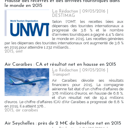
Hausse des recettes et des arrivées touristiques dans
le monde en 2015
La Rédaction
| 09/05/2016
|
DESTIMAG
Selon l'OMT, les recettes liées aux
dépenses des touristes internationaux a
progressé de 3,6 % et le nombre
d'arrivées touristiques a gagné 4,4 % dans
le monde en 2015. Les recettes générées
par les dépenses des touristes internationaux ont augmenté de 3,6 %
en 2015 pour atteindre 1 232 milliards...
2015
,
omt
Air Caraïbes : CA et résultat net en hausse en 2015
La Rédaction
| 09/05/2016
|
Transport
Air Caraïbes dévoile ses résultats
financiers pour 2015. La compagnie
aérienne fait état d'un chiffre d'affaires de
378 millions d'euros, en hausse de 6,8 %,
et d'un résultat net de 19,4 millions
d'euros. Le chiffre d'affaires (CA) d'Air Caraïbes a progressé de 6,8 %
en 2015. Il a atteint 378...
2015
,
air caraibes
Air Seychelles : près de 2 M€ de bénéfice net en 2015