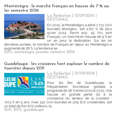
Monténégro : le marché français en hausse de 7 % au
1er semestre 2016
La Rédaction
| 12/09/2016
|
DESTIMAG
En 2015, le Monténégro a attiré 1 713 000
touristes étrangers, soit 2,80 % de plus
qu'en 2014. Parmi eux, 45 701 sont
Français, un marché en hausse de 9 % en
un an pour la destination. Sur les six
dernières années, le nombre de Français en séjour au Monténégro a
augmenté de 38 %. La tendance se...
2015
,
montenegro
,
premier semestre 2016
Guadeloupe : les croisières font exploser le nombre de
touristes depuis 2011
La Rédaction
| 01/09/2016
|
DESTIMAG
Pour les Îles de Guadeloupe, la
fréquentation touristique globale a
progressé de 58 % entre 2011 et 2015. Une
hausse en grande partie dû à la
croissance du secteur de la croisière :
+203 % en 5 ans. Avec 512 000 touristes et 309 872 croisiéristes, soit
un total de 821 872 visiteurs, la...
2011
,
2015
,
guadeloupe