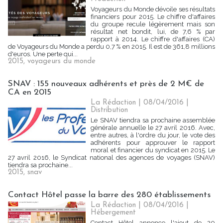
Voyageurs du Monde dévoile ses résultats
financiers pour 2015. Le chiffre d'affaires
du groupe recule légèrement mais son
résultat net bondit, lui, de 7,6 % par
rapport à 2014. Le chiffre d'affaires (CA)
de Voyageurs du Monde a perdu 0,7 % en 2015. Il est de 361,8 millions
d'euros. Une perte qui...
2015
,
voyageurs du monde
SNAV : 155 nouveaux adhérents et près de 2 M€ de
CA en 2015
La Rédaction
| 08/04/2016
|
Distribution
Le SNAV tiendra sa prochaine assemblée
générale annuelle le 27 avril 2016. Avec,
entre autres, à l'ordre du jour, le vote des
adhérents pour approuver le rapport
moral et financier du syndicat en 2015. Le
27 avril 2016, le Syndicat national des agences de voyages (SNAV)
tiendra sa prochaine...
2015
,
snav
Contact Hôtel passe la barre des 280 établissements
La Rédaction
| 08/04/2016
|
Hébergement
Contact Hôtel annonce l'ajout de 20