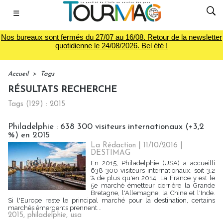
☰
Nos bureaux sont fermés du 27/07 au 16/08. Retour de la newsletter
quotidienne le 24/08/2026. Bel été !
Accueil
>
Tags
RÉSULTATS RECHERCHE
Tags (129) : 2015
Philadelphie : 638 300 visiteurs internationaux (+3,2
%) en 2015
La Rédaction
| 11/10/2016
|
DESTIMAG
En 2015, Philadelphie (USA) a accueilli
638 300 visiteurs internationaux, soit 3,2
% de plus qu'en 2014. La France y est le
5e marché émetteur derrière la Grande
Bretagne, l'Allemagne, la Chine et l'Inde.
Si l'Europe reste le principal marché pour la destination, certains
marchés émergents prennent...
2015
,
philadelphie
,
usa