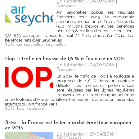
La Rédaction
| 04/05/2016
|
Transport
Air Seychelles publie ses résultats
financiers pour 2015. La compagnie
aérienne annonce un chiffre d'affaires de
91,8 millions d'euros et des bénéfices
nets de 1,8 million d'euros. Le tout pour
522 873 passagers transportés, soit 22 % de plus qu'en 2014. Les
bénéfices nets d'Air Seychelles...
2015
,
air seychelles
,
seychelles
Hop ! : trafic en hausse de 1,6 % à Toulouse en 2015
La Rédaction
| 03/05/2016
|
Transport
En 2015, le trafic de Hop ! à Toulouse a
progressé de 1,6 % dans un contexte
difficile. Les meilleures performances
sont réalisées par les lignes régulières
transversales de la compagnie aérienne
entre Toulouse et Marseille, Lille et Rennes. En revanche, en raison des
attentats qui ont frappé Paris...
2015
,
hop
,
toulouse
Brésil : la France est le 1er marché émetteur européen
en 2015
La Rédaction
| 29/04/2016
|