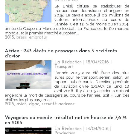
DESTIMAG
Le Brésil diffuse se statistiques de
fréquentation touristique étrangère en
2015. Le pays a accueilli 6,3 millions de
visiteurs internationaux au cours de
l'année. C'est 1,9 % de moins qu'en 2014,
année de Coupe du Monde de football. La France est le 6e marché
mondial et le premier marché européen...
2015
,
bresil
,
embratur
Aérien : 243 décès de passagers dans 5 accidents
d'avion
La Rédaction
| 18/04/2016
|
Transport
L'année 2015 aura été l'une des plus
sûres pour le transport aérien, selon un
rapport publié par la Direction générale
de l'aviation civile (DGAC), ce lundi 18
avril 2016. Il y a eu 5 accidents qui ont
engendré la mort de passagers au cours de l'année. Soit « l'un des
chiffres les plus bas jamais...
2015
,
avion
,
dgac
,
securité aerienne
Voyageurs du monde : résultat net en hausse de 7,6 %
en 2015
La Rédaction
| 14/04/2016
|
Production