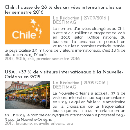
Chili : hausse de 28 % des arrivées internationales au
1er semestre 2016
La Rédaction
| 27/09/2016
|
DESTIMAG
Le nombre d'arrivées étrangères au Chili
a atteint 4,4 millions a progressé de 22 %
en 2015, selon l'Office national du
tourisme. La tendance se poursuit en
2016 : sur les 6 premiers mois de l'année,
le pays totalise 2,9 millions de visiteurs internationaux, c'est 28 % de
plus qu'en 2015. D'après...
2015
,
2016
,
chili
,
premier semestre 2016
USA : +37 % de visiteurs internationaux à la Nouvelle-
Orléans en 2015
La Rédaction
| 21/09/2016
|
DESTIMAG
La Nouvelle-Orléans a accueilli 37 % de
visiteurs internationaux supplémentaires
en 2015. Ce qui en fait la ville américaine
où la croissance de la fréquentation
touristique est la plus importante en un
an. En 2015, le nombre de voyageurs internationaux a progressé de 37
% pour la Nouvelle-Orléans...
2015
,
louisiane
,
nouvelle orleans
,
usa