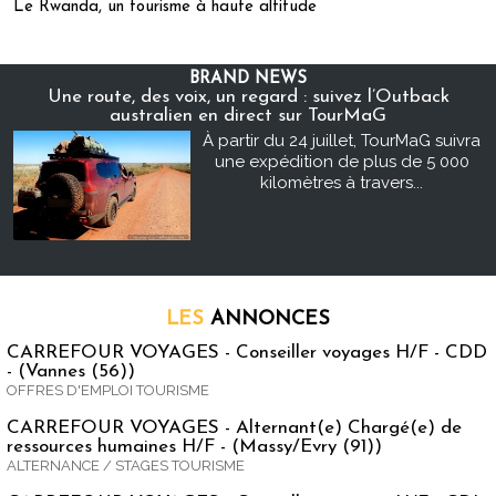
Le Rwanda, un tourisme à haute altitude
BRAND NEWS
Une route, des voix, un regard : suivez l’Outback
australien en direct sur TourMaG
À partir du 24 juillet, TourMaG suivra
une expédition de plus de 5 000
kilomètres à travers...
LES
ANNONCES
CARREFOUR VOYAGES - Conseiller voyages H/F - CDD
- (Vannes (56))
OFFRES D'EMPLOI TOURISME
CARREFOUR VOYAGES - Alternant(e) Chargé(e) de
ressources humaines H/F - (Massy/Evry (91))
ALTERNANCE / STAGES TOURISME