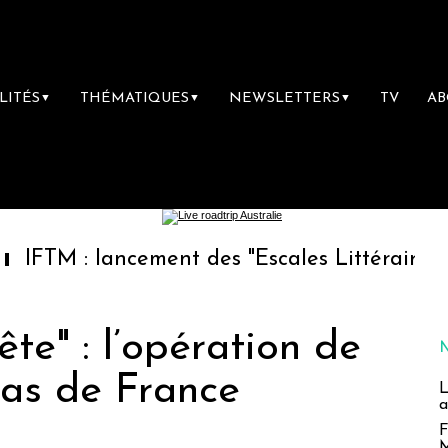
LITÉS
THÉMATIQUES
NEWSLETTERS
TV
A
▼
▼
▼
lancement des "Escales Littéraires", la premi
te" : l’opération de
pas de France
L
a
F
M