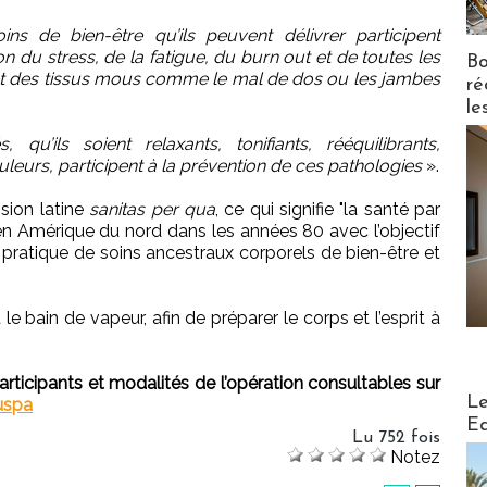
oins de bien-être qu’ils peuvent délivrer participent
on du stress, de la fatigue, du burn out et de toutes les
Bo
 et des tissus mous comme le mal de dos ou les jambes
ré
le
u’ils soient relaxants, tonifiants, rééquilibrants,
leurs, participent à la prévention de ces pathologies
».
sion latine
sanitas per qua
, ce qui signifie "la santé par
 en Amérique du nord dans les années 80 avec l’objectif
pratique de soins ancestraux corporels de bien-être et
 le bain de vapeur, afin de préparer le corps et l’esprit à
articipants et modalités de l’opération consultables sur
Distribu
Le
uspa
Ed
Lu 752 fois
Notez