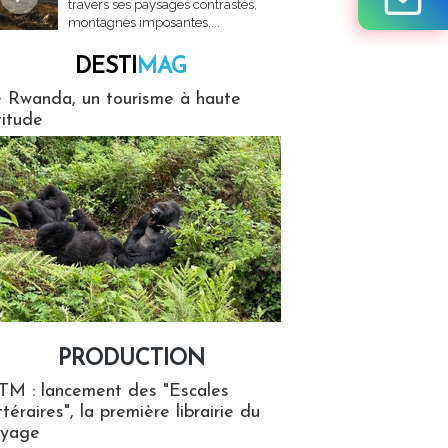
travers ses paysages contrastés,
montagnes imposantes,...
DESTI
MAG
MAG
 Rwanda, un tourisme à haute
titude
PRODUCTION
ion
TM : lancement des "Escales
ttéraires", la première librairie du
oyage