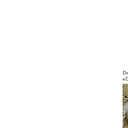
AirMa
Dr
e