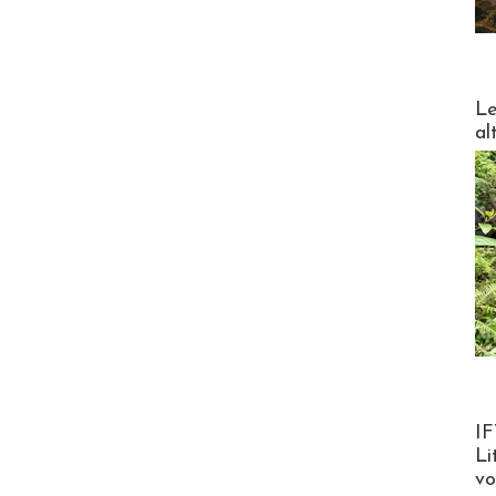
DESTI
Le
al
Product
IF
Li
v