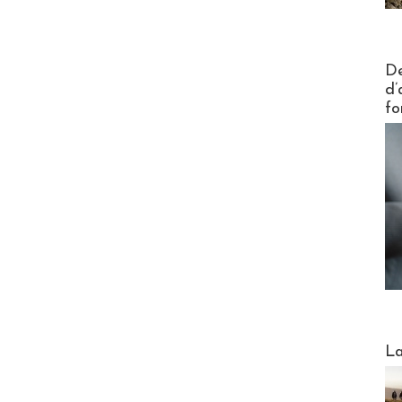
Actus V
De
d’
fo
Webinai
La