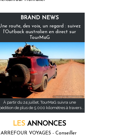
BRAND NEWS
Une route, des voix, un regard : suivez
l’Outback australien en direct sur
TourMaG
À partir du 24 juillet, TourMaG suivra une
pédition de plus de 5 000 kilomètres à travers...
LES
ANNONCES
ARREFOUR VOYAGES - Conseiller