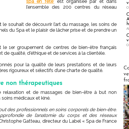
spa en fête"
est organisée par et dans
v
l’ensemble des 200 centres du réseau
O
A
h
t le souhait de découvrir l’art du massage, les soins de
A
nels du Spa et le plaisir de lâcher prise et de prendre un
C
v
O
 le 1er groupement de centres de bien-être français
 qualité, d'éthique et de services à la clientèle.
ionnés pour la qualité de leurs prestations et de leurs
Publi-n
Co
ères rigoureux et sélectifs d’une charte de qualité.
ve
fr
re non thérapeutiques
e relaxation et de massages de bien-être à but non
 soins médicaux et kiné.
tout des professionnels en soins corporels de bien-être.
pprofondie de l’anatomie du corps et des réseaux
Christophe Gatteau, directeur du Label « Spa de France