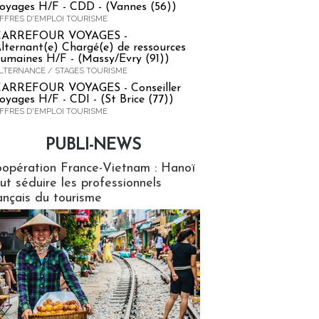
oyages H/F - CDD - (Vannes (56))
FFRES D'EMPLOI TOURISME
CARREFOUR VOYAGES -
lternant(e) Chargé(e) de ressources
umaines H/F - (Massy/Evry (91))
LTERNANCE / STAGES TOURISME
ARREFOUR VOYAGES - Conseiller
oyages H/F - CDI - (St Brice (77))
FFRES D'EMPLOI TOURISME
PUBLI-NEWS
ews
opération France-Vietnam : Hanoï
ut séduire les professionnels
ançais du tourisme