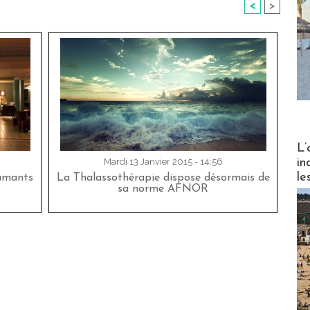
<
>
Partez
L’
in
Mardi 13 Janvier 2015 - 14:56
le
lamants
La Thalassothérapie dispose désormais de
sa norme AFNOR