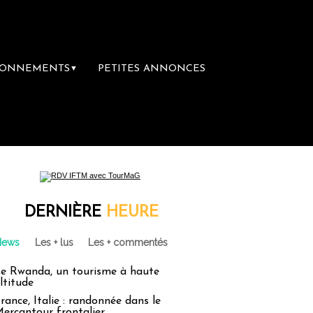
BONNEMENTS
PETITES ANNONCES
▼
ère librairie du voyage
Le groupe Sainte-C
DERNIÈRE
HEURE
News
Les + lus
Les + commentés
e Rwanda, un tourisme à haute
ltitude
rance, Italie : randonnée dans le
ercantour frontalier