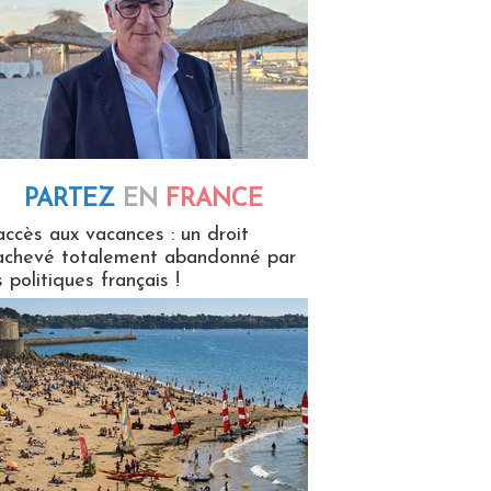
PARTEZ
EN
FRANCE
 en France
accès aux vacances : un droit
achevé totalement abandonné par
s politiques français !