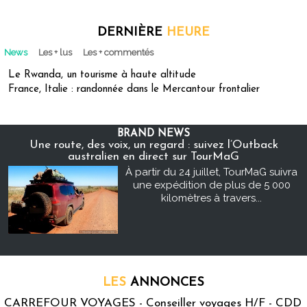
DERNIÈRE
HEURE
News
Les + lus
Les + commentés
Le Rwanda, un tourisme à haute altitude
France, Italie : randonnée dans le Mercantour frontalier
BRAND NEWS
Une route, des voix, un regard : suivez l’Outback
australien en direct sur TourMaG
À partir du 24 juillet, TourMaG suivra
une expédition de plus de 5 000
kilomètres à travers...
LES
ANNONCES
CARREFOUR VOYAGES - Conseiller voyages H/F - CDD