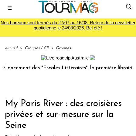
☰
Nos bureaux sont fermés du 27/07 au 16/08. Retour de la newsletter
quotidienne le 24/08/2026. Bel été !
Accueil
>
Groupes / CE
>
Groupes
ncement des "Escales Littéraires", la première librairie du
My Paris River : des croisières
privées et sur-mesure sur la
Seine