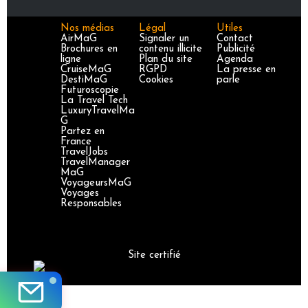
Nos médias
Légal
Utiles
AirMaG
Signaler un
Contact
Brochures en
contenu illicite
Publicité
ligne
Plan du site
Agenda
CruiseMaG
RGPD
La presse en
DestiMaG
Cookies
parle
Futuroscopie
La Travel Tech
LuxuryTravelMa
G
Partez en
France
TravelJobs
TravelManager
MaG
VoyageursMaG
Voyages
Responsables
Site certifié