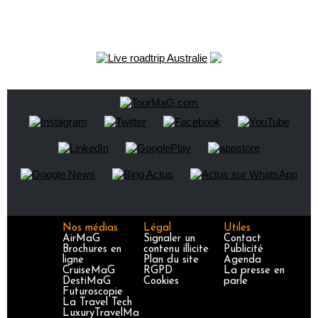
Nos médias
Légal
Utiles
AirMaG
Signaler un
Contact
Brochures en
contenu illicite
Publicité
ligne
Plan du site
Agenda
CruiseMaG
RGPD
La presse en
DestiMaG
Cookies
parle
Futuroscopie
La Travel Tech
LuxuryTravelMa