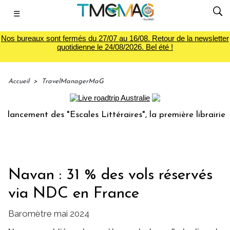
☰
Nos bureaux sont fermés du 27/07 au 16/08. Retour de la newsletter
quotidienne le 24/08/2026. Bel été !
Accueil
>
TravelManagerMaG
cement des "Escales Littéraires", la première librairie du v
Navan : 31 % des vols réservés
via NDC en France
Baromètre mai 2024