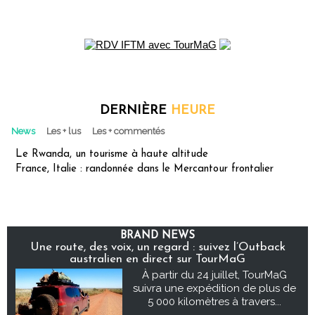
DERNIÈRE
HEURE
News
Les + lus
Les + commentés
Le Rwanda, un tourisme à haute altitude
France, Italie : randonnée dans le Mercantour frontalier
BRAND NEWS
Une route, des voix, un regard : suivez l’Outback
australien en direct sur TourMaG
À partir du 24 juillet, TourMaG
suivra une expédition de plus de
5 000 kilomètres à travers...