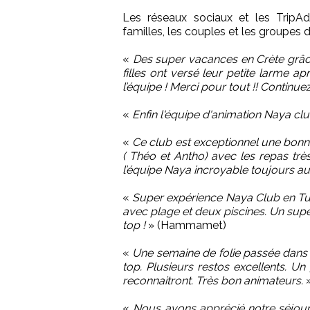
Les réseaux sociaux et les TripAd
familles, les couples et les groupes d
«
Des super vacances en Crète grâce 
filles ont versé leur petite larme 
l’équipe ! Merci pour tout !! Continu
«
Enfin l'équipe d'animation Naya clu
«
Ce club est exceptionnel une bon
( Théo et Antho) avec les repas très
l’équipe Naya incroyable toujours a
«
Super expérience Naya Club en Tuni
avec plage et deux piscines. Un su
top !
» (Hammamet)
«
Une semaine de folie passée dans c
top. Plusieurs restos excellents. U
reconnaitront. Très bon animateurs.
»
«
Nous avons apprécié notre séjour