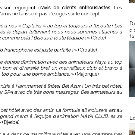
visor regorgent d’
avis de clients enthousiastes
. Les
’amis ne tarissent pas d’éloges sur le concept.
Actus V
De
à nos « Captains » au top et toujours à l’écoute ! Les
d’
après le départ tellement nous nous sommes attachés à
fo
ez comme cela ! Bisous à toute l’équipe !
» (Crète)
b francophone est juste parfaite !
» (Croatie)
ne équipe d’animation avec des animateurs Naya au top
 bon et diversifié bref un merveilleux club et bravo à
u top pour une bonne ambiance.
» (Majorque)
sie à Hammamet à l’hôtel Bel Azur ! Un très bel hôtel,
per SPA avec de très bons massages. Des animateurs au
et hôtel avec des amis. La formule all inclusive est au
n grand merci à l’équipe d'animation NAYA CLUB, ils se
Webinai
La
 (Djerba)
 à 4 dans ce magnifique hôtel avec une chambre très