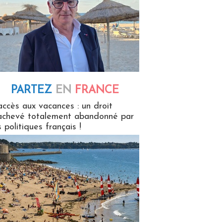
PARTEZ
EN
FRANCE
 en France
accès aux vacances : un droit
achevé totalement abandonné par
s politiques français !