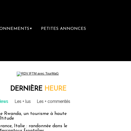
BONNEMENTS
PETITES ANNONCES
▼
e librairie du voyage
Le groupe Sainte-Cla
DERNIÈRE
HEURE
News
Les + lus
Les + commentés
e Rwanda, un tourisme à haute
ltitude
rance, Italie : randonnée dans le
ercantour frontalier