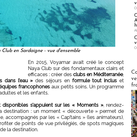
v
O
A
h
A
C
v
O
Club en Sardaigne - vue d'ensemble
En 2015, Voyamar avait créé le concept
Naya Club sur des fondamentaux clairs et
Publi-n
Co
efficaces : créer des
clubs en Méditerranée
,
ve
s dans l’eau »
des séjours en
formule tout inclus
et
fr
équipes francophones
aux petits soins. Un programme
adultes et les enfants.
t disponibles s’appuient sur les « Moments »
, rendez-
 la destination : un moment « découverte » permet de
ade, accompagnés par les « Cap’tains » (les animateurs),
profiter de points de vue privilégiés, de spots magiques
de la destination.