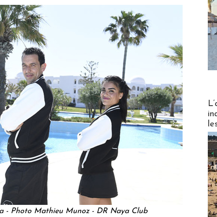
Partez
L’
in
le
ba - Photo Mathieu Munoz - DR Naya Club