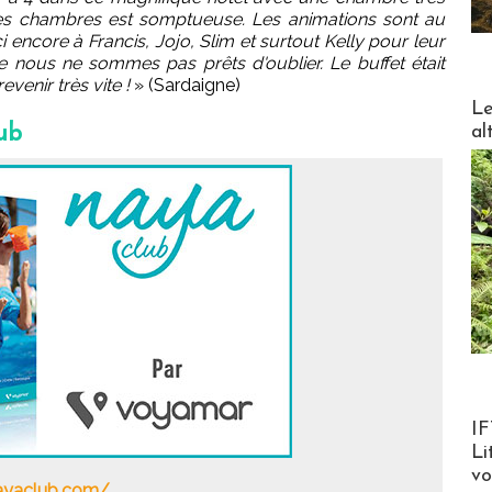
des chambres est somptueuse. Les animations sont au
 encore à Francis, Jojo, Slim et surtout Kelly pour leur
e nous ne sommes pas prêts d'oublier. Le buffet était
venir très vite !
» (Sardaigne)
DESTI
Le
al
ub
Product
IF
Li
v
ayaclub.com/