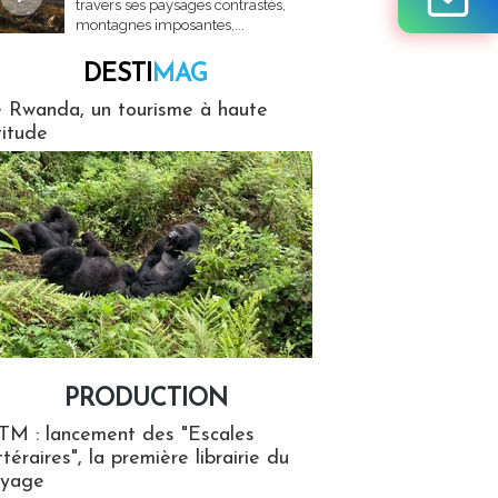
travers ses paysages contrastés,
montagnes imposantes,...
DESTI
MAG
MAG
 Rwanda, un tourisme à haute
titude
PRODUCTION
ion
TM : lancement des "Escales
ttéraires", la première librairie du
oyage