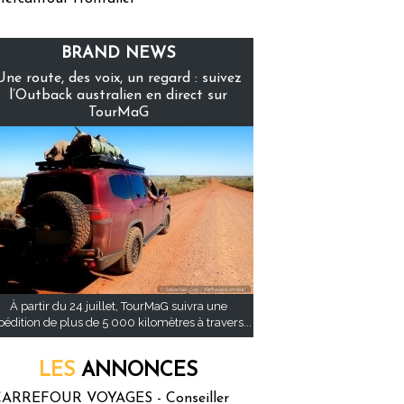
BRAND NEWS
Une route, des voix, un regard : suivez
l’Outback australien en direct sur
TourMaG
À partir du 24 juillet, TourMaG suivra une
pédition de plus de 5 000 kilomètres à travers...
LES
ANNONCES
ARREFOUR VOYAGES - Conseiller