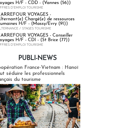
oyages H/F - CDD - (Vannes (56))
FFRES D'EMPLOI TOURISME
CARREFOUR VOYAGES -
lternant(e) Chargé(e) de ressources
umaines H/F - (Massy/Evry (91))
LTERNANCE / STAGES TOURISME
ARREFOUR VOYAGES - Conseiller
oyages H/F - CDI - (St Brice (77))
FFRES D'EMPLOI TOURISME
PUBLI-NEWS
ews
opération France-Vietnam : Hanoï
ut séduire les professionnels
ançais du tourisme