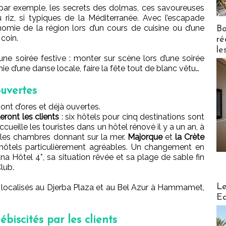
ar exemple, les secrets des dolmas, ces savoureuses
u riz, si typiques de la Méditerranée. Avec l’escapade
mie de la région lors d’un cours de cuisine ou d’une
Bo
coin.
ré
le
e soirée festive : monter sur scène lors d’une soirée
ie d’une danse locale, faire la fête tout de blanc vêtu…
ouvertes
ont d’ores et déjà ouvertes.
eront les clients
: six hôtels pour cinq destinations sont
ueille les touristes dans un hôtel rénové il y a un an, à
s les chambres donnant sur la mer.
Majorque
et
la Crète
hôtels particulièrement agréables. Un changement en
na Hôtel 4*, sa situation rêvée et sa plage de sable fin
lub.
Distribu
Le
, localisés au Djerba Plaza et au Bel Azur à Hammamet,
Ed
ébiscités par les clients