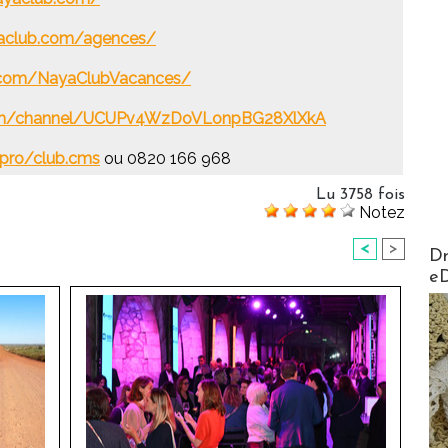
aclub.com/agences/
.com/NayaClubVacances/
com/channel/UCUPv4WzDoVLonpBG28XlXkA
.pro/club.cms
ou 0820 166 968
Lu 3758 fois
Notez
AirMa
<
>
Dr
e