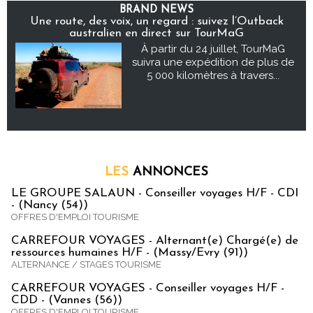
BRAND NEWS
Une route, des voix, un regard : suivez l’Outback
australien en direct sur TourMaG
À partir du 24 juillet, TourMaG
suivra une expédition de plus de
5 000 kilomètres à travers...
LES
ANNONCES
LE GROUPE SALAUN - Conseiller voyages H/F - CDI
- (Nancy (54))
OFFRES D'EMPLOI TOURISME
CARREFOUR VOYAGES - Alternant(e) Chargé(e) de
ressources humaines H/F - (Massy/Evry (91))
ALTERNANCE / STAGES TOURISME
CARREFOUR VOYAGES - Conseiller voyages H/F -
CDD - (Vannes (56))
OFFRES D'EMPLOI TOURISME