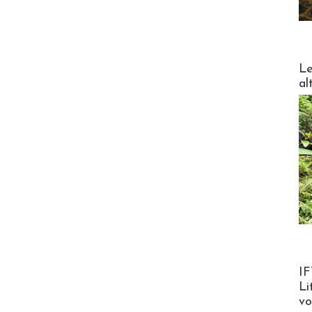
DESTI
Le
al
Product
IF
Li
v