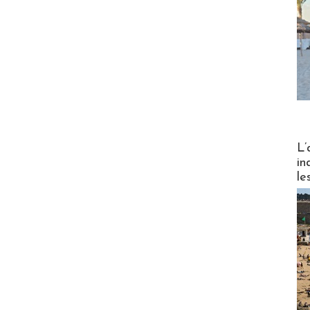
Partez
L’
in
le