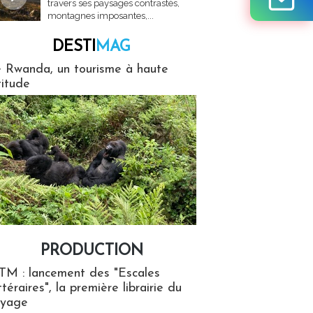
travers ses paysages contrastés,
montagnes imposantes,...
DESTI
MAG
MAG
 Rwanda, un tourisme à haute
titude
PRODUCTION
ion
TM : lancement des "Escales
ttéraires", la première librairie du
oyage