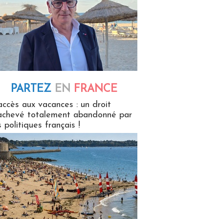
PARTEZ
EN
FRANCE
 en France
accès aux vacances : un droit
achevé totalement abandonné par
s politiques français !