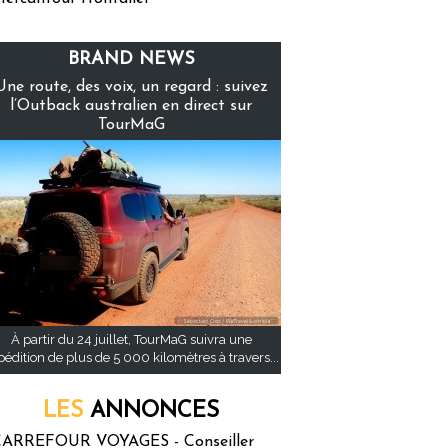
BRAND NEWS
Une route, des voix, un regard : suivez
l’Outback australien en direct sur
TourMaG
À partir du 24 juillet, TourMaG suivra une
pédition de plus de 5 000 kilomètres à travers...
LES
ANNONCES
ARREFOUR VOYAGES - Conseiller