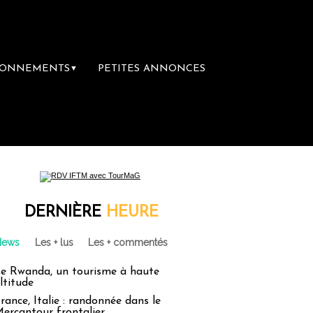
BONNEMENTS
PETITES ANNONCES
▼
ère librairie du voyage
Le groupe Sainte-C
DERNIÈRE
HEURE
News
Les + lus
Les + commentés
e Rwanda, un tourisme à haute
ltitude
rance, Italie : randonnée dans le
ercantour frontalier