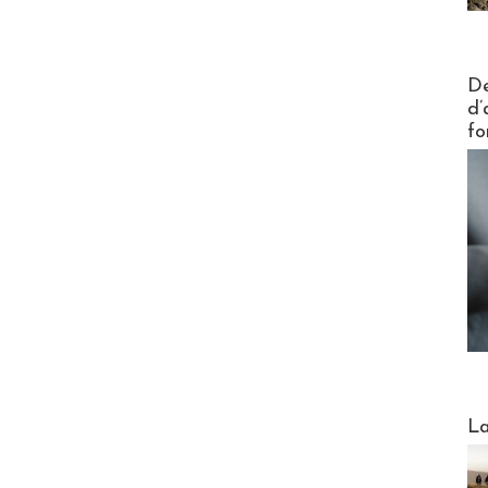
Actus V
De
d’
fo
Webinai
La