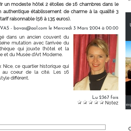
r un modeste hôtel 2 étoiles de 16 chambres dans le
en authentique établissement de charme à la qualité 3
arif raisonnable (56 à 135 euros).
OVAS - bovas@aol.com le Mercredi 3 Mars 2004 à 00:00
agé dans un ancien couvent du
eine mutation avec l’arrivée du
hèque qui jouxte l’hôtel et la
ce et du Musée d’Art Moderne.
x Nice, ce quartier historique qui
e au coeur de la cité. Les 16
yle différent.
Lu 2367 fois
Notez
ex
C