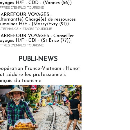
oyages H/F - CDD - (Vannes (56))
FFRES D'EMPLOI TOURISME
CARREFOUR VOYAGES -
lternant(e) Chargé(e) de ressources
umaines H/F - (Massy/Evry (91))
LTERNANCE / STAGES TOURISME
ARREFOUR VOYAGES - Conseiller
oyages H/F - CDI - (St Brice (77))
FFRES D'EMPLOI TOURISME
PUBLI-NEWS
ews
opération France-Vietnam : Hanoï
ut séduire les professionnels
ançais du tourisme