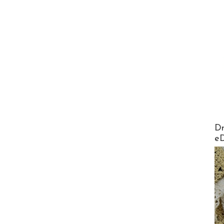
AirMa
Dr
e