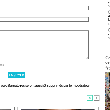
v
O
A
h
A
C
v
O
Publi-n
Co
ve
res
fr
x ou diffamatoires seront aussitôt supprimés par le modérateur.
<
>