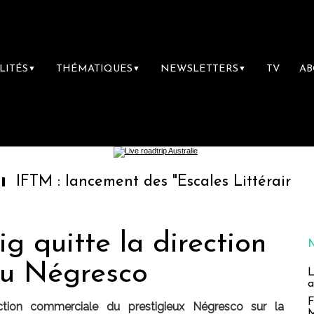
LITÉS
THÉMATIQUES
NEWSLETTERS
TV
A
▼
▼
▼
lancement des "Escales Littéraires", la premi
ig quitte la direction
du Négresco
L
a
F
ction commerciale du prestigieux Négresco sur la
M