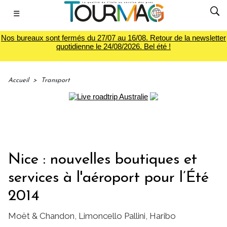
☰
Nos bureaux sont fermés du 27/07 au 16/08. Retour de la newsletter
quotidienne le 24/08/2026. Bel été !
Accueil
>
Transport
Nice : nouvelles boutiques et
services à l'aéroport pour l’Été
2014
Moët & Chandon, Limoncello Pallini, Haribo