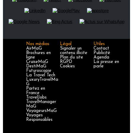
Nos médias
Légal
Utiles
AirMaG
Signaler un
Contact
Brochures en
contenu illicite
Publicité
ligne
Plan du site
Agenda
CruiseMaG
RGPD
La presse en
DestiMaG
Cookies
parle
Futuroscopie
La Travel Tech
LuxuryTravelMa
G
Partez en
France
TravelJobs
TravelManager
MaG
VoyageursMaG
Voyages
Responsables