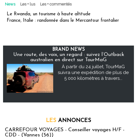
News
Les + lus
Les + commentés
Le Rwanda, un tourisme à haute altitude
France, Italie : randonnée dans le Mercantour frontalier
BRAND NEWS
Une route, des voix, un regard : suivez l’Outback
australien en direct sur TourMaG
À partir du 24 juillet, TourMaG
suivra une expédition de plus de
5 000 kilomètres à travers...
LES
ANNONCES
CARREFOUR VOYAGES - Conseiller voyages H/F -
CDD - (Vannes (56))