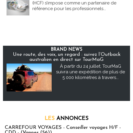
(HCF) s’impose comme un partenaire de
référence pour les professionnels...
BRAND NEWS
Une route, des voix, un regard : suivez l’Outback
australien en direct sur TourMaG
À partir du 24 juillet, TourMaG
suivra une expédition de plus de
5 000 kilomètres à travers...
LES
ANNONCES
CARREFOUR VOYAGES - Conseiller voyages H/F -
CDD - (Vannes (56))