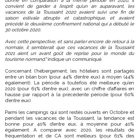
bonne en comparaison à la même période en 2020, il
convient de garder à l’esprit qu’un an auparavant, les
vacances de la Toussaint 2020 avaient suivi une fin de
saison estivale abrupte et catastrophique, et avaient
précédé le deuxième confinement national qui a débuté le
30 octobre 2020.
Avec cette perspective, et sans parler encore de retour à la
normale, il semblerait que ces vacances de la Toussaint
2021 aient un avant goût de reprise pour le monde du
tourisme normand."
indique un communiqué.
Concernant l'hébergement, les hôteliers sont partagés
entre un bilan bon (pour 44% d’entre eux) à moyen (44%
également). La période a toutefois été meilleure qu’en
2020 (pour 61% d’entre eux), avec un chiffre d’affaires en
hausse par rapport à la précédente période (pour 60%
d’entre eux).
Parmi les campings qui sont restés ouverts en Octobre et
pendant les vacances de la Toussaint, la tendance est
bonne pour 40% d’entre eux, à moyenne pour 40%
également. A comparer avec 2020, les résultats de
fréquentation et de CA sont meilleurs (pour 61% des