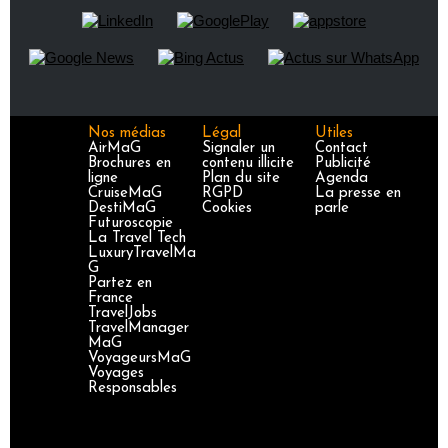
Nos médias
Légal
Utiles
AirMaG
Signaler un
Contact
Brochures en
contenu illicite
Publicité
ligne
Plan du site
Agenda
CruiseMaG
RGPD
La presse en
DestiMaG
Cookies
parle
Futuroscopie
La Travel Tech
LuxuryTravelMa
G
Partez en
France
TravelJobs
TravelManager
MaG
VoyageursMaG
Voyages
Responsables