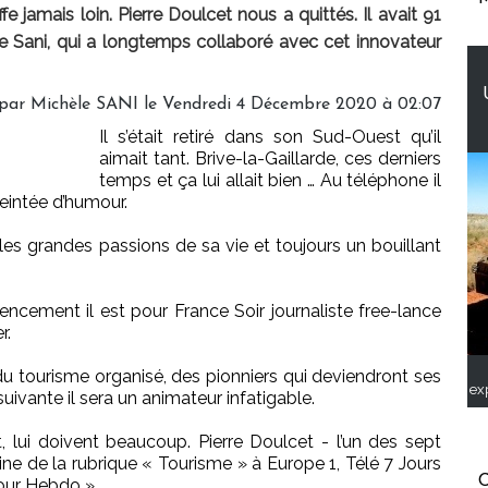
fe jamais loin. Pierre Doulcet nous a quittés. Il avait 91
le Sani, qui a longtemps collaboré avec cet innovateur
par Michèle SANI le Vendredi 4 Décembre 2020 à 02:07
Il s’était retiré dans son Sud-Ouest qu’il
aimait tant. Brive-la-Gaillarde, ces derniers
temps et ça lui allait bien … Au téléphone il
teintée d’humour.
 les grandes passions de sa vie et toujours un bouillant
mmencement il est pour France Soir journaliste free-lance
r.
du tourisme organisé, des pionniers qui deviendront ses
ex
uivante il sera un animateur infatigable.
, lui doivent beaucoup. Pierre Doulcet - l’un des sept
ine de la rubrique « Tourisme » à Europe 1, Télé 7 Jours
C
Tour Hebdo ».