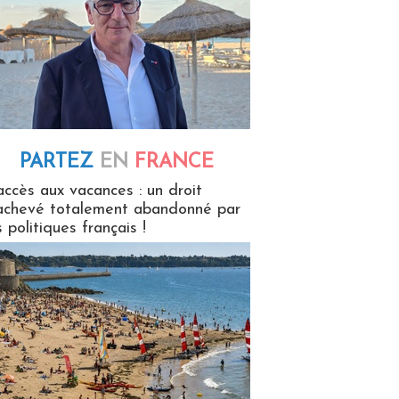
PARTEZ
EN
FRANCE
 en France
accès aux vacances : un droit
achevé totalement abandonné par
s politiques français !