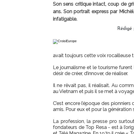
Son sens critique intact, coup de grif
ans. Son portrait express par Michè
infatigable.
Rédigé 
avait toujours cette voix rocailleuse 
Le journalisme et le tourisme furent
désir de créer, d’innover, de réaliser.
Il ne rêvait pas, il réalisait. Au co
au Vietnam et puis il se met à voyage
C’est encore l’époque des pionniers 
amis. Pour eux et pour la génération s
La profession, la presse pro surtout
fondateurs de Top Resa - est à l’orig
et Télé Magazine. En 1979 il crée « 