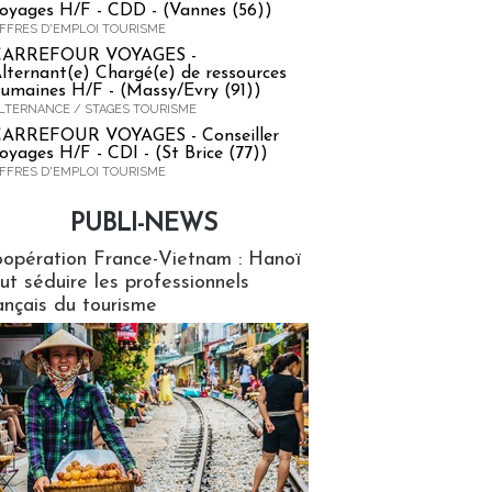
oyages H/F - CDD - (Vannes (56))
FFRES D'EMPLOI TOURISME
CARREFOUR VOYAGES -
lternant(e) Chargé(e) de ressources
umaines H/F - (Massy/Evry (91))
LTERNANCE / STAGES TOURISME
ARREFOUR VOYAGES - Conseiller
oyages H/F - CDI - (St Brice (77))
FFRES D'EMPLOI TOURISME
PUBLI-NEWS
ews
opération France-Vietnam : Hanoï
ut séduire les professionnels
ançais du tourisme