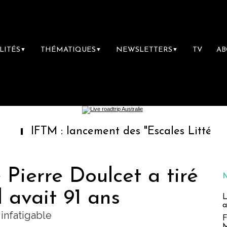
LITÉS
THÉMATIQUES
NEWSLETTERS
TV
A
▼
▼
▼
M : lancement des "Escales Littéraires", la pr
 Pierre Doulcet a tiré
l avait 91 ans
L
a
infatigable
F
M