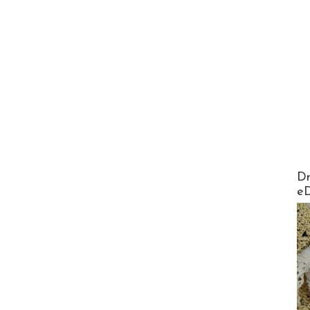
AirMa
Dr
e