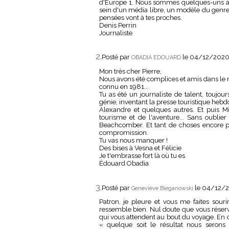
d'Europe 1. Nous sommes quelques-uns à 
sein d'un média libre, un modèle du genre
pensées vont à tes proches.
Denis Perrin
Journaliste
2.
Posté par
le 04/12/2020
OBADIA EDOUARD
Mon très cher Pierre,
Nous avons été complices et amis dans le mo
connu en 1981...
Tu as été un journaliste de talent, toujou
génie, inventant la presse touristique heb
Alexandre et quelques autres. Et puis M
tourisme et de l'aventure... Sans oublier
Beachcomber. Et tant de choses encore pou
compromission.
Tu vas nous manquer !
Des bises à Vesna et Félicie
Je t'embrasse fort là où tu es
Édouard Obadia
3.
Posté par
le 04/12/2
Geneviève Bieganowski
Patron, je pleure et vous me faites sou
ressemble bien. Nul doute que vous réser
qui vous attendent au bout du voyage. En co
« quelque soit le résultat nous serons c