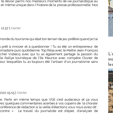
te devoir parmi nos meilleurs moments de vie journalistique au
 et même unique dans l'histoire de la presse professionnelle. Nos
 11:57
|
Alerter
nde du tourisme qui était ton terrain de jeu préféré quand je t'ai
rs prêt à innover et à questionner ! Tu as été un entrepreneur de
domadaire puis quotidienne. Top Résa avec le Maître Jean-François
Partez
L’
ichel Visbecq avec qui tu as également partagé la passion du
 le Rallye touristique de l'île Maurice avec compère Clozier de
in
r lesquelles tu as toujours été l'artisan d'un journalisme sans
le
020 15:15
|
Alerter
rire. Partir en même temps que VGE c’est audacieux et ça vous
vez quelques commentaires acerbes à vos copains de ´la chorale’
nférence de rédaction à la veille d’élections vous nous aviez dit :
ontre » . Le travail du journaliste est d’épier, d’analyser de