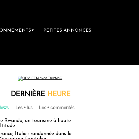
BONNEMENTS
PETITES ANNONCES
▼
emière librairie du voyage
Le groupe Sain
DERNIÈRE
HEURE
News
Les + lus
Les + commentés
e Rwanda, un tourisme à haute
ltitude
rance, Italie : randonnée dans le
ercantour frontalier