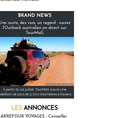
BRAND NEWS
Une route, des voix, un regard : suivez
l’Outback australien en direct sur
TourMaG
À partir du 24 juillet, TourMaG suivra une
pédition de plus de 5 000 kilomètres à travers...
LES
ANNONCES
ARREFOUR VOYAGES - Conseiller