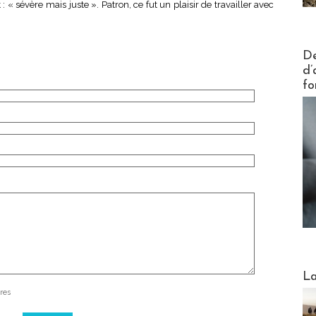
 « sévère mais juste ». Patron, ce fut un plaisir de travailler avec
Actus V
De
d’
fo
Webinai
La
res