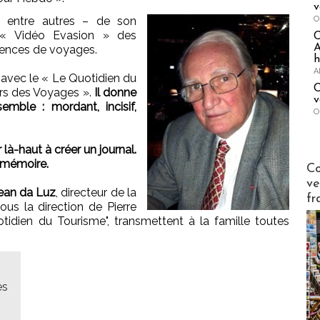
v
O
 entre autres – de son
« Vidéo Evasion » des
A
agences de voyages.
h
A
 avec le « Le Quotidien du
C
ers des Voyages ».
Il donne
v
emble : mordant, incisif,
O
r là-haut à créer un journal.
e mémoire.
Publi-n
Co
ve
ean da Luz
, directeur de la
fr
sous la direction de Pierre
tidien du Tourisme", transmettent à la famille toutes
es