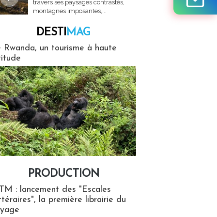
travers ses paysages contrastés,
montagnes imposantes,...
DESTI
MAG
MAG
 Rwanda, un tourisme à haute
titude
PRODUCTION
ion
TM : lancement des "Escales
ttéraires", la première librairie du
oyage