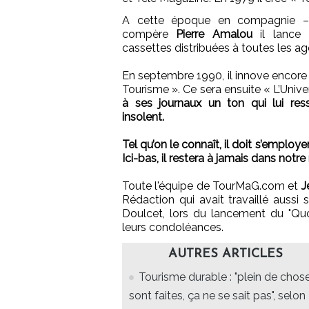
A cette époque en compagnie –
compère
Pierre Amalou
il lance 
cassettes distribuées à toutes les 
En septembre 1990, il innove encore
Tourisme ». Ce sera ensuite « L’Univ
à ses journaux un ton qui lui ress
insolent.
Tel qu’on le connaît, il doit s’employe
Ici-bas, il restera à jamais dans notr
Toute l'équipe de TourMaG.com et
J
Rédaction qui avait travaillé aussi 
Doulcet, lors du lancement du "Quo
leurs condoléances.
AUTRES ARTICLES
Tourisme durable : "plein de chos
sont faites, ça ne se sait pas", selon