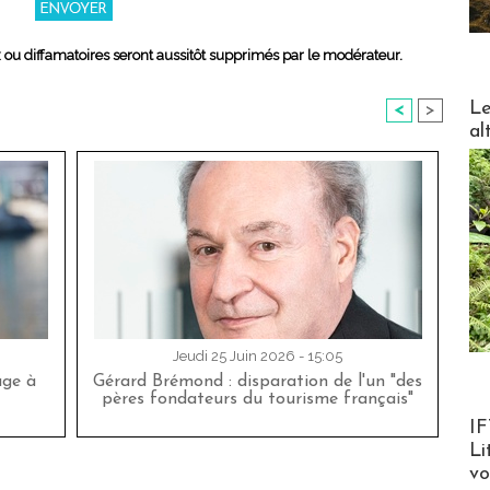
x ou diffamatoires seront aussitôt supprimés par le modérateur.
DESTI
Le
<
>
al
Jeudi 25 Juin 2026 - 15:05
age à
Gérard Brémond : disparation de l'un "des
pères fondateurs du tourisme français"
Product
IF
Li
v