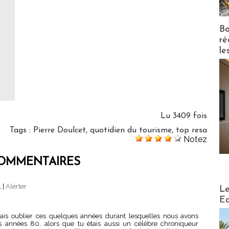
Bo
ré
le
Lu 3409 fois
Tags
:
Pierre Doulcet
,
quotidien du tourisme
,
top resa
Notez
OMMENTAIRES
Distribu
1
|
Alerter
Le
Ed
ais oublier ces quelques années durant lesquelles nous avons
s années 80, alors que tu étais aussi un célèbre chroniqueur