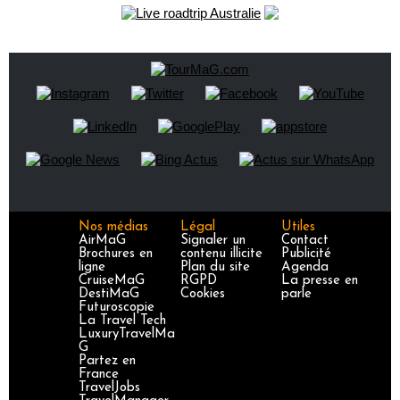
Nos médias
Légal
Utiles
AirMaG
Signaler un
Contact
Brochures en
contenu illicite
Publicité
ligne
Plan du site
Agenda
CruiseMaG
RGPD
La presse en
DestiMaG
Cookies
parle
Futuroscopie
La Travel Tech
LuxuryTravelMa
G
Partez en
France
TravelJobs