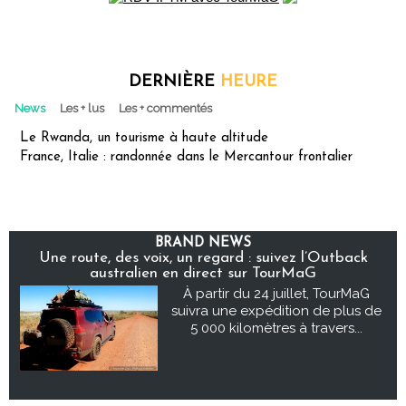
DERNIÈRE
HEURE
News
Les + lus
Les + commentés
Le Rwanda, un tourisme à haute altitude
France, Italie : randonnée dans le Mercantour frontalier
BRAND NEWS
Une route, des voix, un regard : suivez l’Outback
australien en direct sur TourMaG
À partir du 24 juillet, TourMaG
suivra une expédition de plus de
5 000 kilomètres à travers...