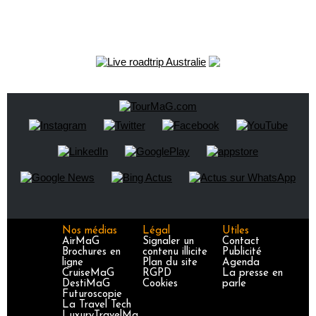
Nos médias
Légal
Utiles
AirMaG
Signaler un
Contact
Brochures en
contenu illicite
Publicité
ligne
Plan du site
Agenda
CruiseMaG
RGPD
La presse en
DestiMaG
Cookies
parle
Futuroscopie
La Travel Tech
LuxuryTravelMa