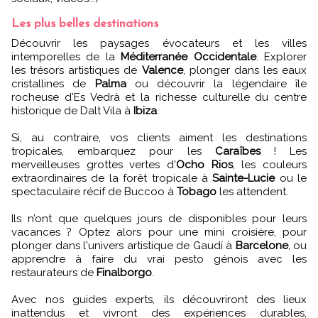
Les plus belles destinations
Découvrir les paysages évocateurs et les villes
intemporelles de la
Méditerranée Occidentale
. Explorer
les trésors artistiques de
Valence
, plonger dans les eaux
cristallines de
Palma
ou découvrir la légendaire île
rocheuse d'Es Vedrà et la richesse culturelle du centre
historique de Dalt Vila à
Ibiza
.
Si, au contraire, vos clients aiment les destinations
tropicales, embarquez pour les
Caraïbes
! Les
merveilleuses grottes vertes d'
Ocho Rios
, les couleurs
extraordinaires de la forêt tropicale à
Sainte-Lucie
ou le
spectaculaire récif de Buccoo à
Tobago
les attendent.
Ils n’ont que quelques jours de disponibles pour leurs
vacances ? Optez alors pour une mini croisière, pour
plonger dans l'univers artistique de Gaudí à
Barcelone
, ou
apprendre à faire du vrai pesto génois avec les
restaurateurs de
Finalborgo
.
Avec nos guides experts, ils découvriront des lieux
inattendus et vivront des expériences durables,