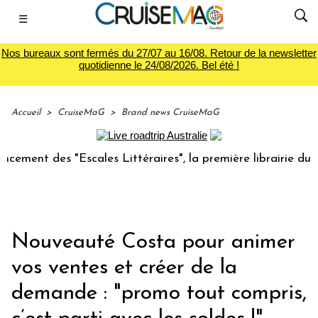
☰
Nos bureaux sont fermés du 27/07 au 16/08. Retour de la newsletter
quotidienne le 24/08/2026. Bel été !
Accueil
>
CruiseMaG
>
Brand news CruiseMaG
es "Escales Littéraires", la première librairie du voyage
Nouveauté Costa pour animer
vos ventes et créer de la
demande : "promo tout compris,