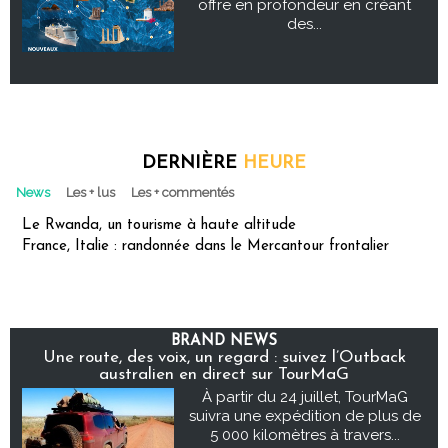
offre en profondeur en créant
des...
DERNIÈRE
HEURE
News
Les + lus
Les + commentés
Le Rwanda, un tourisme à haute altitude
France, Italie : randonnée dans le Mercantour frontalier
BRAND NEWS
Une route, des voix, un regard : suivez l’Outback
australien en direct sur TourMaG
À partir du 24 juillet, TourMaG
suivra une expédition de plus de
5 000 kilomètres à travers...