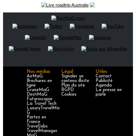
Nos médias
Légal
Utiles
AirMaG
Signaler un
Contact
Brochures en
contenu illicite
Publicité
ligne
Plan du site
Agenda
CruiseMaG
RGPD
La presse en
DestiMaG
Cookies
parle
Futuroscopie
La Travel Tech
LuxuryTravelMa
G
Partez en
France
TravelJobs
TravelManager
MaG