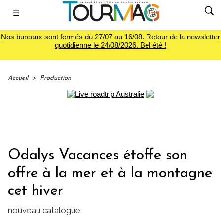
☰
Nos bureaux sont fermés du 27/07 au 16/08. Retour de la newsletter
quotidienne le 24/08/2026. Bel été !
Accueil
>
Production
Odalys Vacances étoffe son
offre à la mer et à la montagne
cet hiver
nouveau catalogue