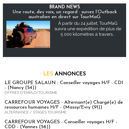
BRAND NEWS
Une route, des voix, un regard : suivez l’Outback
australien en direct sur TourMaG
À partir du 24 juillet, TourMaG
suivra une expédition de plus de
5 000 kilomètres à travers...
LES
ANNONCES
LE GROUPE SALAUN - Conseiller voyages H/F - CDI
- (Nancy (54))
OFFRES D'EMPLOI TOURISME
CARREFOUR VOYAGES - Alternant(e) Chargé(e) de
ressources humaines H/F - (Massy/Evry (91))
ALTERNANCE / STAGES TOURISME
CARREFOUR VOYAGES - Conseiller voyages H/F -
CDD - (Vannes (56))