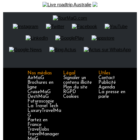
Nos médias
Légal
Utiles
AirMaG
Signaler un
Contact
Brochures en
contenu illicite
Publicité
ligne
Plan du site
Agenda
CruiseMaG
RGPD
La presse en
DestiMaG
Cookies
parle
Futuroscopie
La Travel Tech
LuxuryTravelMa
G
Partez en
France
TravelJobs
TravelManager
MaG