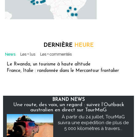
DERNIÈRE
HEURE
News
Les + lus
Les + commentés
Le Rwanda, un tourisme à haute altitude
France, Italie : randonnée dans le Mercantour frontalier
BRAND NEWS
Une route, des voix, un regard : suivez l’Outback
australien en direct sur TourMaG
À partir du 24 juillet, TourMaG
suivra une expédition de plus de
5 000 kilomètres à travers...