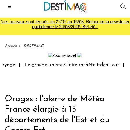
☰
Nos bureaux sont fermés du 27/07 au 16/08. Retour de la newsletter
quotidienne le 24/08/2026. Bel été !
Accueil
>
DESTIMAG
voyage
Le groupe Sainte-Claire rachète Eden Tour
L’
Orages : l'alerte de Météo
France élargie à 15
départements de l'Est et du