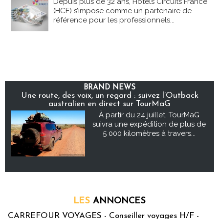
Depuis plus de 32 ans, Hôtels Circuits France
(HCF) s’impose comme un partenaire de
référence pour les professionnels...
BRAND NEWS
Une route, des voix, un regard : suivez l’Outback
australien en direct sur TourMaG
À partir du 24 juillet, TourMaG
suivra une expédition de plus de
5 000 kilomètres à travers...
LES
ANNONCES
CARREFOUR VOYAGES - Conseiller voyages H/F -