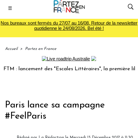
☰
Nos bureaux sont fermés du 27/07 au 16/08. Retour de la newsletter
quotidienne le 24/08/2026. Bel été !
Accueil
>
Partez en France
 : lancement des "Escales Littéraires", la première librairi
Paris lance sa campagne
#FeelParis
Rédigé par
La Rédaction
le Mercredi 13 Décembre 2017 à 11:30