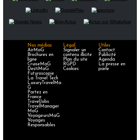
Nos médias
Légal
Utiles
AirMaG
Signaler un
Contact
Brochures en
contenu illicite
Publicité
ligne
Plan du site
Agenda
CruiseMaG
RGPD
La presse en
DestiMaG
Cookies
parle
Futuroscopie
La Travel Tech
LuxuryTravelMa
G
Partez en
France
TravelJobs
TravelManager
MaG
VoyageursMaG
Voyages
Responsables