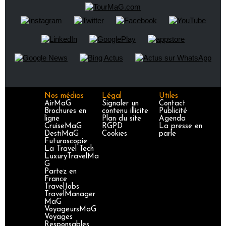
Nos médias
Légal
Utiles
AirMaG
Signaler un
Contact
Brochures en
contenu illicite
Publicité
ligne
Plan du site
Agenda
CruiseMaG
RGPD
La presse en
DestiMaG
Cookies
parle
Futuroscopie
La Travel Tech
LuxuryTravelMa
G
Partez en
France
TravelJobs
TravelManager
MaG
VoyageursMaG
Voyages
Responsables