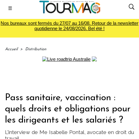
☰
Nos bureaux sont fermés du 27/07 au 16/08. Retour de la newsletter
quotidienne le 24/08/2026. Bel été !
Accueil
>
Distribution
Pass sanitaire, vaccination :
quels droits et obligations pour
les dirigeants et les salariés ?
L'interview de Me Isabelle Pontal, avocate en droit du
travail