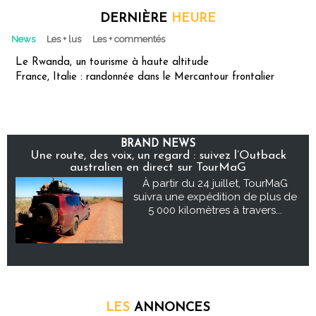
DERNIÈRE
HEURE
News
Les + lus
Les + commentés
Le Rwanda, un tourisme à haute altitude
France, Italie : randonnée dans le Mercantour frontalier
BRAND NEWS
Une route, des voix, un regard : suivez l’Outback
australien en direct sur TourMaG
À partir du 24 juillet, TourMaG
suivra une expédition de plus de
5 000 kilomètres à travers...
LES
ANNONCES