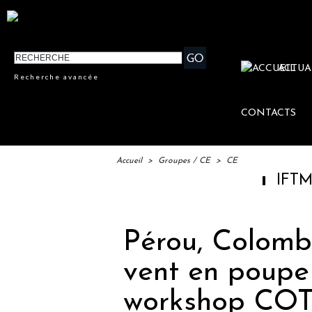
ACTUA
Recherche avancée
CONTACTS
Accueil
>
Groupes / CE
>
CE
IFTM : lancemen
Pérou, Colomb
vent en poupe
workshop CO