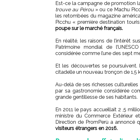
Est-ce la campagne de promotion l
trouve au Pérou
» ou ce Machu Picchu
les retombées du magazine américa
Picchu « première destination touris
poupe sur le marché français.
En réalité, les raisons de l’intérêt s
Patrimoine mondial de l’UNESCO 
considérée comme l’une des sept m
Et les découvertes se poursuivent.
citadelle un nouveau tronçon de 1,5
Au-delà de ses richesses culturelles 
par sa gastronomie considérée com
grande gentillesse de ses habitants.
En 2011 le pays accueillait 2 ,5 milli
ministre du Commerce Extérieur e
Direction de PromPerù a annoncé q
visiteurs étrangers en 2016.