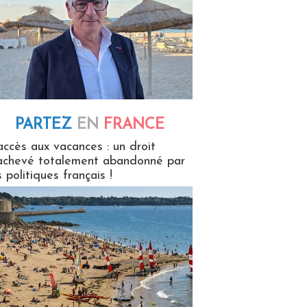
PARTEZ
EN
FRANCE
 en France
accès aux vacances : un droit
achevé totalement abandonné par
s politiques français !