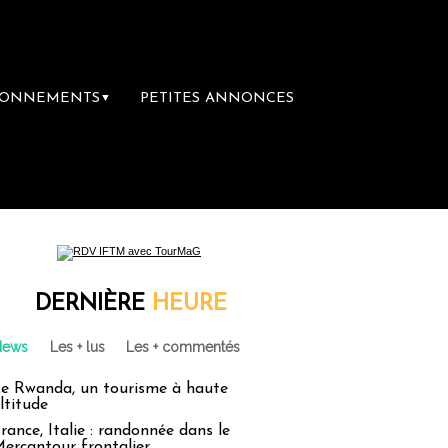
BONNEMENTS
PETITES ANNONCES
▼
irie du voyage
Le groupe Sainte-Claire ra
DERNIÈRE
HEURE
News
Les + lus
Les + commentés
e Rwanda, un tourisme à haute
ltitude
rance, Italie : randonnée dans le
ercantour frontalier