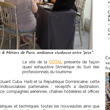
v
O
A
h
A
C
v
O
s & Métiers de Paris, ambiance studieuse entre "pros".
Publi-n
Co
Le site de la
COTAL
présente de façon
ve
quasi exhaustive l’Amérique du Sud des
fr
professionnels du tourisme.
cluant Cuba, Haïti et la République Dominicaine, cette
indissociables partenaires : réceptifs à destination,
e, compagnies aériennes, chaînes hôtelières et offices
atiques et techniques, toutes les nouveautés ainsi que