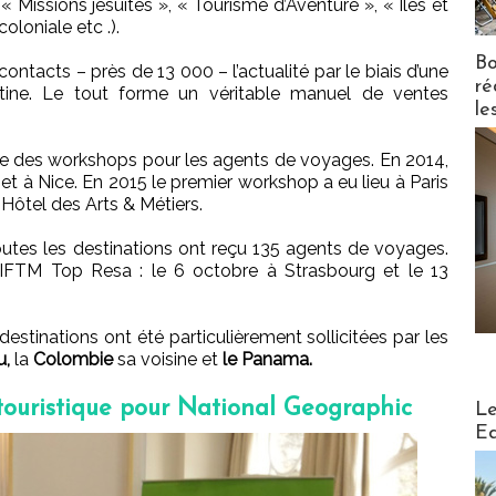
Missions jésuites », « Tourisme d’Aventure », « Iles et
coloniale etc .).
Bo
 contacts – près de 13 000 – l’actualité par le biais d’une
ré
tine. Le tout forme un véritable manuel de ventes
le
ise des workshops pour les agents de voyages. En 2014,
t à Nice. En 2015 le premier workshop a eu lieu à Paris
l’Hôtel des Arts & Métiers.
outes les destinations ont reçu 135 agents de voyages.
l'IFTM Top Resa : le 6 octobre à Strasbourg et le 13
estinations ont été particulièrement sollicitées par les
u,
la
Colombie
sa voisine et
le Panama.
Distribu
 touristique pour National Geographic
Le
Ed