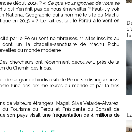
ancée début 2015 ? «
Ce que vous ignoriez de vous se
 qui n’en finit pas de nous émerveiller ? Faut-il y voir
in National Geographic qui a nommé le site du Machu
tique en 2015 » ? Le fait est là :
le Pérou a le vent en
Actus V
De
d’
fo
uscité par le Pérou sont nombreuses. 11 sites inscrits au
dont un, la citadelle-sanctuaire de Machu Pichu
erveilles du monde moderne.
 Des chercheurs ont récemment découvert, près de la
 km du Chemin des Incas.
et de sa grande biodiversité le Pérou se distingue aussi
me l’une des dix meilleures au monde et par la très
ons de visiteurs étrangers. Magali Silva Velarde-Alvarez,
t du Tourisme du Pérou et Présidente du Conseil de
Webinai
ue son pays visait
une fréquentation de 4 millions de
La