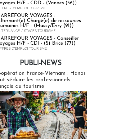
oyages H/F - CDD - (Vannes (56))
FFRES D'EMPLOI TOURISME
CARREFOUR VOYAGES -
lternant(e) Chargé(e) de ressources
umaines H/F - (Massy/Evry (91))
LTERNANCE / STAGES TOURISME
ARREFOUR VOYAGES - Conseiller
oyages H/F - CDI - (St Brice (77))
FFRES D'EMPLOI TOURISME
PUBLI-NEWS
ews
opération France-Vietnam : Hanoï
ut séduire les professionnels
ançais du tourisme