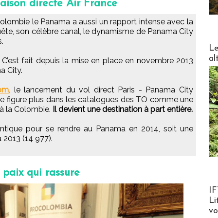
iaison directe Air France
Colombie le Panama a aussi un rapport intense avec la
quête, son célèbre canal, le dynamisme de Panama City
s.
DESTI
Le
al
ès. C’est fait depuis la mise en place en novembre 2013
a City.
om,
le lancement du vol direct Paris - Panama City
 ne figure plus dans les catalogues des TO comme une
 à la Colombie.
Il devient une destination à part entière.
tlantique pour se rendre au Panama en 2014, soit une
 2013 (14 977).
 paix qui rassure
Product
IF
Li
v