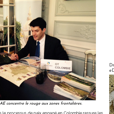
AirMa
Dr
e
AE concentre le rouge aux zones frontalières.
s le processus de paix engagé en Colombie rassure les