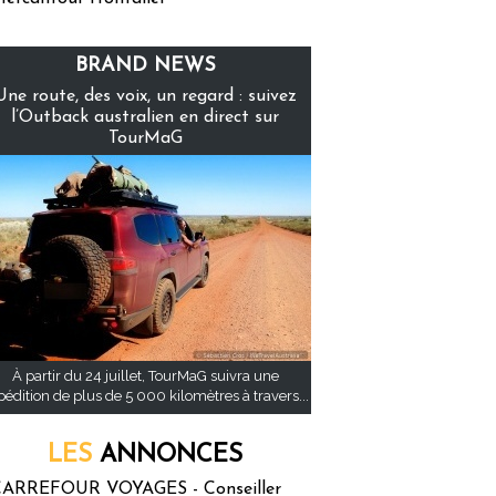
BRAND NEWS
Une route, des voix, un regard : suivez
l’Outback australien en direct sur
TourMaG
À partir du 24 juillet, TourMaG suivra une
pédition de plus de 5 000 kilomètres à travers...
LES
ANNONCES
ARREFOUR VOYAGES - Conseiller