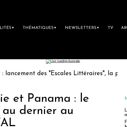
LITÉS
THÉMATIQUES
NEWSLETTERS
TV
A
▼
▼
▼
t des "Escales Littéraires", la première libra
ie et Panama : le
 au dernier au
L
a
TAL
F
M