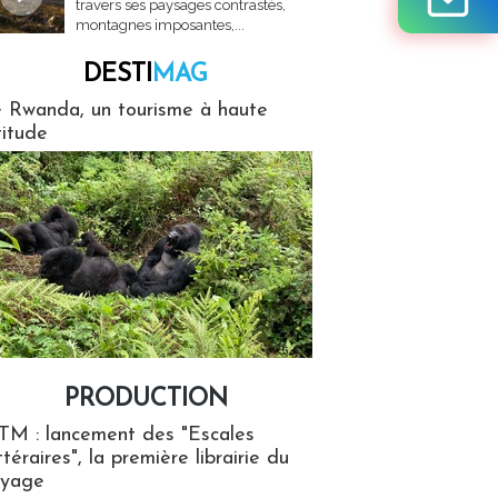
travers ses paysages contrastés,
montagnes imposantes,...
DESTI
MAG
MAG
 Rwanda, un tourisme à haute
titude
PRODUCTION
ion
TM : lancement des "Escales
ttéraires", la première librairie du
oyage