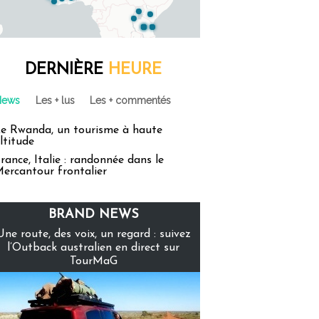
DERNIÈRE
HEURE
News
Les + lus
Les + commentés
e Rwanda, un tourisme à haute
ltitude
rance, Italie : randonnée dans le
ercantour frontalier
BRAND NEWS
Une route, des voix, un regard : suivez
l’Outback australien en direct sur
TourMaG