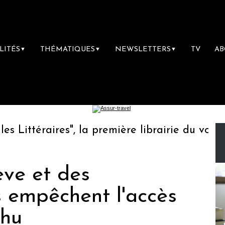
LITÉS
THÉMATIQUES
NEWSLETTERS
TV
A
▼
▼
▼
ittéraires", la première librairie du voyage
ève et des
s empêchent l'accès
chu