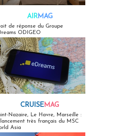
AIR
MAG
G
oit de réponse du Groupe
Dreams ODIGEO
CRUISE
MAG
MaG
int-Nazaire, Le Havre, Marseille :
 lancement très français du MSC
rld Asia