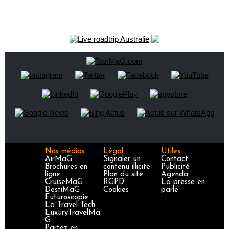
Nos médias
Légal
Utiles
AirMaG
Signaler un
Contact
Brochures en
contenu illicite
Publicité
ligne
Plan du site
Agenda
CruiseMaG
RGPD
La presse en
DestiMaG
Cookies
parle
Futuroscopie
La Travel Tech
LuxuryTravelMa
G
Partez en