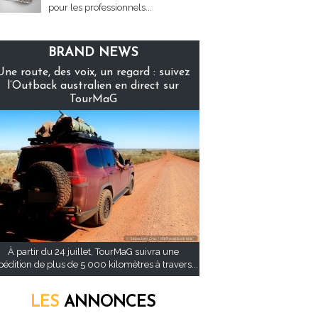
pour les professionnels...
BRAND NEWS
Une route, des voix, un regard : suivez
l’Outback australien en direct sur
TourMaG
À partir du 24 juillet, TourMaG suivra une
pédition de plus de 5 000 kilomètres à travers...
LES
ANNONCES