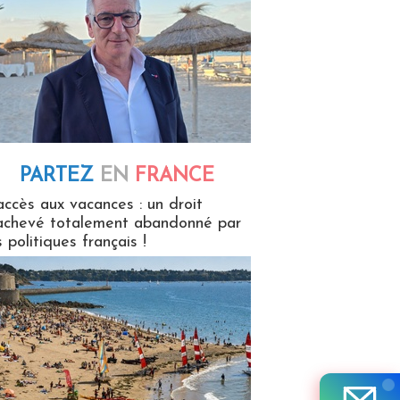
PARTEZ
EN
FRANCE
 en France
accès aux vacances : un droit
achevé totalement abandonné par
s politiques français !