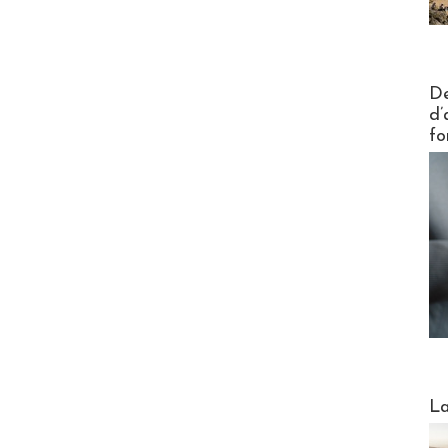
Actus V
De
d’
fo
Webinai
La