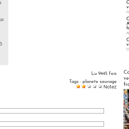
é
C
v
O
ux
A
h
A
C
16
v
O
Publi-n
Co
Lu 9445 fois
ve
Tags
:
planete sauvage
fr
Notez