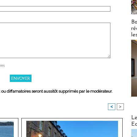
Bo
ré
le
res
x ou diffamatoires seront aussitôt supprimés par le modérateur.
<
>
Distribu
Le
Ed