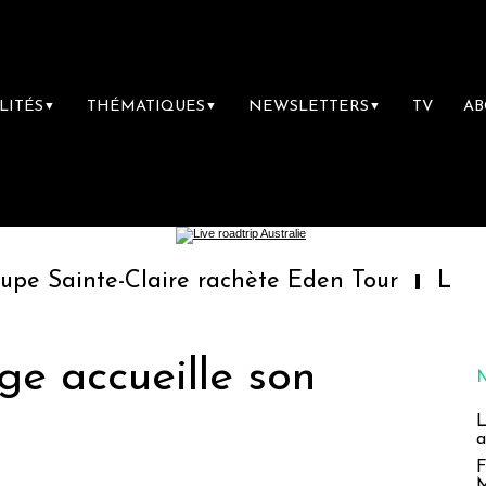
LITÉS
THÉMATIQUES
NEWSLETTERS
TV
A
▼
▼
▼
e-Claire rachète Eden Tour
L’accès aux va
ge accueille son
L
a
F
M