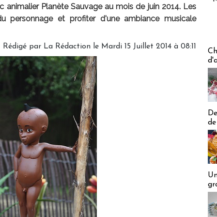
rc animalier Planète Sauvage au mois de juin 2014. Les
e du personnage et profiter d'une ambiance musicale
Rédigé par
La Rédaction
le Mardi 15 Juillet 2014 à 08:11
Les off
Ch
d'
De
de
Un
gr