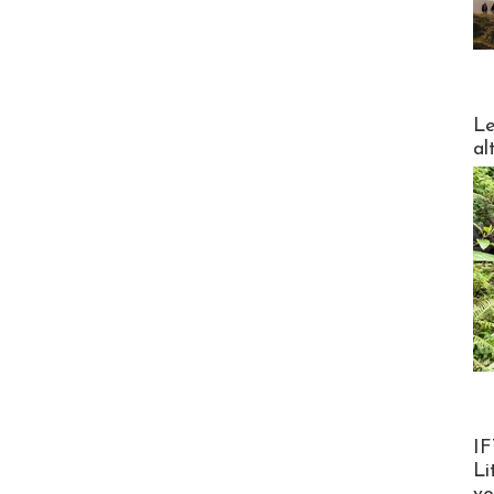
DESTI
Le
al
Product
IF
Li