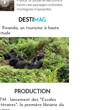
France, la Suisse se découvre à
travers ses paysages contrastés,
montagnes imposantes,...
DESTI
MAG
MAG
 Rwanda, un tourisme à haute
titude
PRODUCTION
ion
TM : lancement des "Escales
ttéraires", la première librairie du