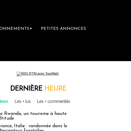
BONNEMENTS
PETITES ANNONCES
▼
cances : un droit inachevé totalement abando
DERNIÈRE
HEURE
News
Les + lus
Les + commentés
e Rwanda, un tourisme à haute
ltitude
rance, Italie : randonnée dans le
ercantour frontalier