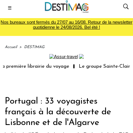
☰
Nos bureaux sont fermés du 27/07 au 16/08. Retour de la newsletter
quotidienne le 24/08/2026. Bel été !
Accueil
>
DESTIMAG
a première librairie du voyage
Le groupe Sainte-Claire 
Portugal : 33 voyagistes
français à la découverte de
Lisbonne et de l'Algarve