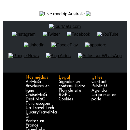
Nos médias
Légal
Utiles
AirMaG
Signaler un
Contact
Brochures en
contenu illicite
Publicité
ligne
Plan du site
Agenda
CruiseMaG
RGPD
La presse en
DestiMaG
Cookies
parle
Futuroscopie
La Travel Tech
LuxuryTravelMa
G
Partez en
France
TravelJobs