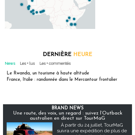
DERNIÈRE
HEURE
News
Les + lus
Les + commentés
Le Rwanda, un tourisme à haute altitude
France, Italie : randonnée dans le Mercantour frontalier
BRAND NEWS
Une route, des voix, un regard : suivez l’Outback
australien en direct sur TourMaG
À partir du 24 juillet, TourMaG
suivra une expédition de plus de