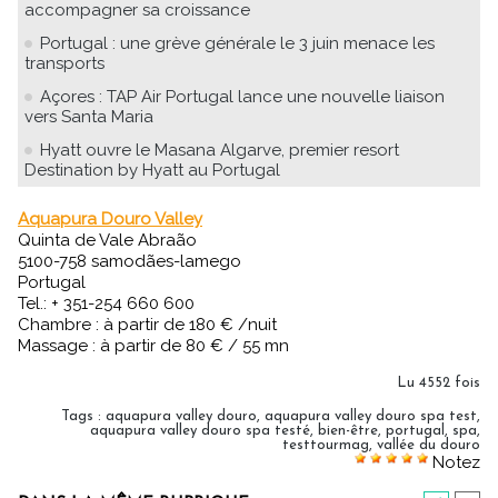
accompagner sa croissance
Portugal : une grève générale le 3 juin menace les
transports
Açores : TAP Air Portugal lance une nouvelle liaison
vers Santa Maria
Hyatt ouvre le Masana Algarve, premier resort
Destination by Hyatt au Portugal
Aquapura Douro Valley
Quinta de Vale Abraão
5100-758 samodães-lamego
Portugal
Tel.: + 351-254 660 600
Chambre : à partir de 180 € /nuit
Massage : à partir de 80 € / 55 mn
Lu 4552 fois
Tags
:
aquapura valley douro
,
aquapura valley douro spa test
,
aquapura valley douro spa testé
,
bien-être
,
portugal
,
spa
,
testtourmag
,
vallée du douro
Notez