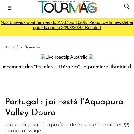
☰
Nos bureaux sont fermés du 27/07 au 16/08. Retour de la newsletter
quotidienne le 24/08/2026. Bel été !
Accueil
>
Bien-être
nt des "Escales Littéraires", la première librairie du voya
Portugal : j'ai testé l'Aquapura
Valley Douro
une demi-journée à profiter de l'espace détente et 55
mn de massage