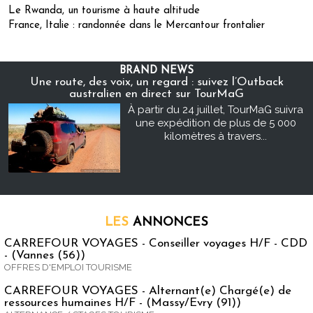
Le Rwanda, un tourisme à haute altitude
France, Italie : randonnée dans le Mercantour frontalier
BRAND NEWS
Une route, des voix, un regard : suivez l’Outback
australien en direct sur TourMaG
À partir du 24 juillet, TourMaG suivra
une expédition de plus de 5 000
kilomètres à travers...
LES
ANNONCES
CARREFOUR VOYAGES - Conseiller voyages H/F - CDD
- (Vannes (56))
OFFRES D'EMPLOI TOURISME
CARREFOUR VOYAGES - Alternant(e) Chargé(e) de
ressources humaines H/F - (Massy/Evry (91))