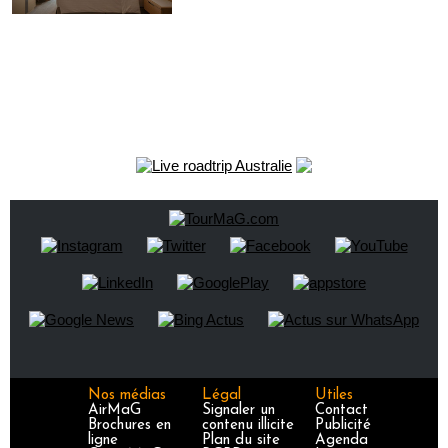
Nos médias
Légal
Utiles
AirMaG
Signaler un
Contact
Brochures en
contenu illicite
Publicité
ligne
Plan du site
Agenda