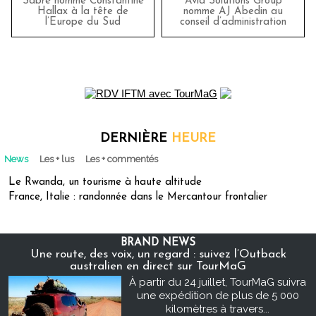
Sabre nomme Constantine
Avia Solutions Group
Hallax à la tête de
nomme AJ Abedin au
l’Europe du Sud
conseil d’administration
DERNIÈRE
HEURE
News
Les + lus
Les + commentés
Le Rwanda, un tourisme à haute altitude
France, Italie : randonnée dans le Mercantour frontalier
BRAND NEWS
Une route, des voix, un regard : suivez l’Outback
australien en direct sur TourMaG
À partir du 24 juillet, TourMaG suivra
une expédition de plus de 5 000
kilomètres à travers...