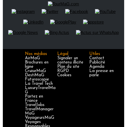
Nos médias
Légal
Utiles
AirMaG
Signaler un
Contact
Brochures en
contenu illicite
Publicité
ligne
Plan du site
Agenda
CruiseMaG
RGPD
La presse en
DestiMaG
Cookies
parle
Futuroscopie
La Travel Tech
LuxuryTravelMa
G
Partez en
France
TravelJobs
TravelManager
MaG
VoyageursMaG
Voyages
Responsables