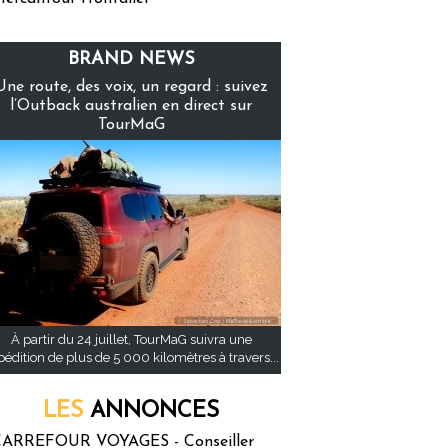
BRAND NEWS
Une route, des voix, un regard : suivez
l’Outback australien en direct sur
TourMaG
À partir du 24 juillet, TourMaG suivra une
pédition de plus de 5 000 kilomètres à travers...
LES
ANNONCES
ARREFOUR VOYAGES - Conseiller