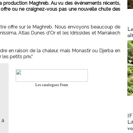
a production Maghreb. Au vu des événements récents,
 offre ou ne craignez-vous pas une nouvelle chute des
re offre sur le Maghreb. Nous envoyons beaucoup de
DESTI
Le
issima, Atlas Dunes d'Or et les Idrissides et Marrakech
al
endre en raison de la chaleur, mais Monastir ou Djerba en
es petits prix."
Les catalogues Fram
Product
IF
 à
Li
v