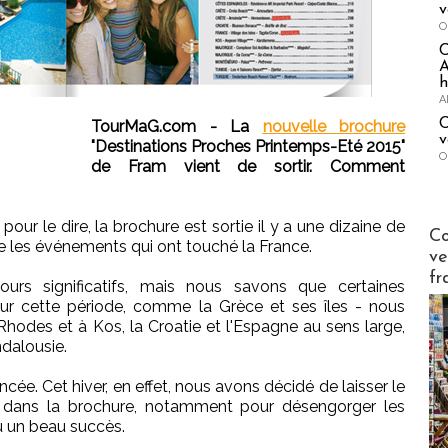
v
O
A
h
A
C
TourMaG.com - La
nouvelle brochure
v
"Destinations Proches Printemps-Eté 2015"
O
de Fram vient de sortir. Comment
pour le dire, la brochure est sortie il y a une dizaine de
Publi-n
Co
 les événements qui ont touché la France.
ve
fr
rs significatifs, mais nous savons que certaines
sur cette période, comme la Grèce et ses îles - nous
hodes et à Kos, la Croatie et l'Espagne au sens large,
ndalousie.
ée. Cet hiver, en effet, nous avons décidé de laisser le
dans la brochure, notamment pour désengorger les
nu un beau succès.