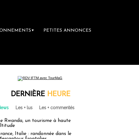
BONNEMENTS
PETITES ANNONCES
▼
DERNIÈRE
HEURE
News
Les + lus
Les + commentés
e Rwanda, un tourisme à haute
ltitude
rance, Italie : randonnée dans le
ercantour frontalier