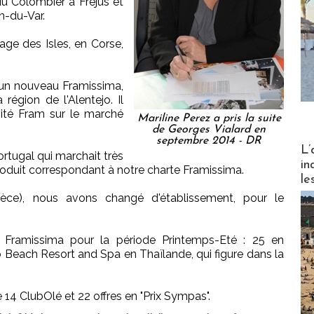
du Colombier à Fréjus et
n-du-Var.
lage des Isles, en Corse,
 un nouveau Framissima,
 région de l'Alentejo. Il
ivité Fram sur le marché
Mariline Perez a pris la suite
de Georges Vialard en
septembre 2014 - DR
Partez
L’
ortugal qui marchait très
in
produit correspondant à notre charte Framissima.
le
Grèce), nous avons changé d'établissement, pour le
6 Framissima pour la période Printemps-Eté : 25 en
o Beach Resort and Spa en Thaïlande, qui figure dans la
e 14 ClubOlé et 22 offres en "Prix Sympas".