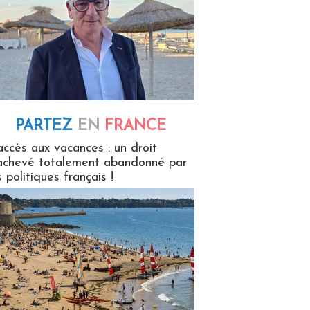
PARTEZ
EN
FRANCE
 en France
accès aux vacances : un droit
achevé totalement abandonné par
s politiques français !