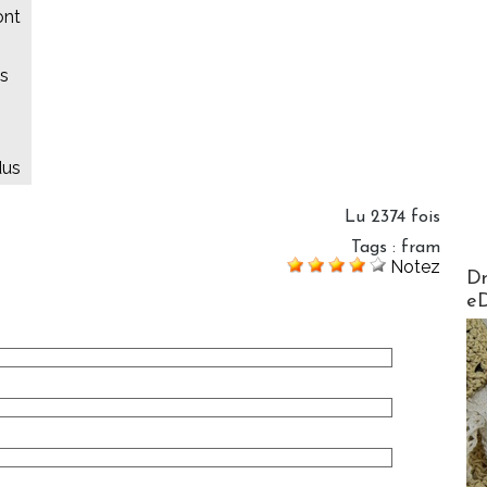
ont
es
dus
Lu 2374 fois
Tags
:
fram
Notez
AirMa
Dr
e