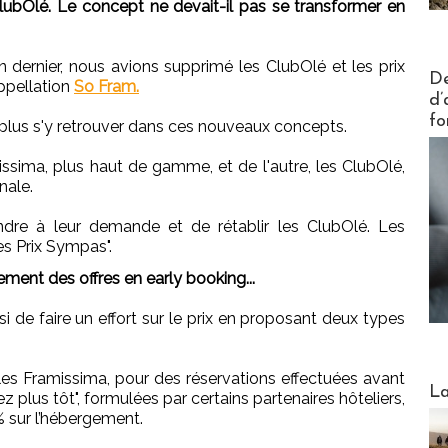
bOlé. Le concept ne devait-il pas se transformer en
 dernier, nous avions supprimé les ClubOlé et les prix
Actus V
De
ppellation
So Fram.
d’
fo
 plus s'y retrouver dans ces nouveaux concepts.
missima, plus haut de gamme, et de l'autre, les ClubOlé,
nale.
re à leur demande et de rétablir les ClubOlé. Les
s Prix Sympas".
nt des offres en early booking...
i de faire un effort sur le prix en proposant deux types
 les Framissima, pour des réservations effectuées avant
Webinai
La
ez plus tôt", formulées par certains partenaires hôteliers,
% sur l’hébergement.