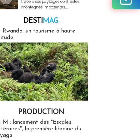
travers ses paysages contrastés,
montagnes imposantes,...
DESTI
MAG
MAG
 Rwanda, un tourisme à haute
titude
PRODUCTION
ion
TM : lancement des "Escales
ttéraires", la première librairie du
oyage