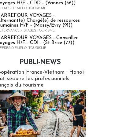
oyages H/F - CDD - (Vannes (56))
FFRES D'EMPLOI TOURISME
CARREFOUR VOYAGES -
lternant(e) Chargé(e) de ressources
umaines H/F - (Massy/Evry (91))
LTERNANCE / STAGES TOURISME
ARREFOUR VOYAGES - Conseiller
oyages H/F - CDI - (St Brice (77))
FFRES D'EMPLOI TOURISME
PUBLI-NEWS
ews
opération France-Vietnam : Hanoï
ut séduire les professionnels
ançais du tourisme