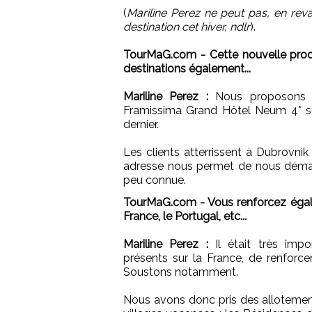
(
Mariline Perez ne peut pas, en reva
destination cet hiver, ndlr
).
TourMaG.com - Cette nouvelle produ
destinations également...
Mariline Perez :
Nous proposons ef
Framissima Grand Hôtel Neum 4* sur 
dernier.
Les clients atterrissent à Dubrovnik 
adresse nous permet de nous démar
peu connue.
TourMaG.com - Vous renforcez égale
France, le Portugal, etc...
Mariline Perez :
Il était très impo
présents sur la France, de renforcer
Soustons notamment.
Nous avons donc pris des alloteme