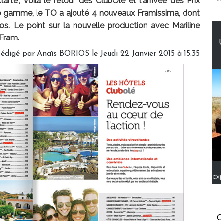
larté", voilà le retour des ClubOlé et l'arrivée des Prix
 gamme, le TO a ajouté 4 nouveaux Framissima, dont
. Le point sur la nouvelle production avec Mariline
 Fram.
édigé par
Anaïs BORIOS
le Jeudi 22 Janvier 2015 à 15:35
ex
C