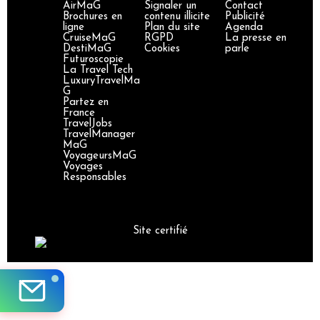
AirMaG
Signaler un
Contact
Brochures en
contenu illicite
Publicité
ligne
Plan du site
Agenda
CruiseMaG
RGPD
La presse en
DestiMaG
Cookies
parle
Futuroscopie
La Travel Tech
LuxuryTravelMa
G
Partez en
France
TravelJobs
TravelManager
MaG
VoyageursMaG
Voyages
Responsables
Site certifié