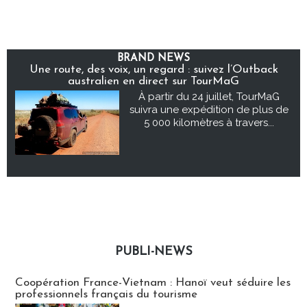
BRAND NEWS
Une route, des voix, un regard : suivez l’Outback
australien en direct sur TourMaG
À partir du 24 juillet, TourMaG
suivra une expédition de plus de
5 000 kilomètres à travers...
PUBLI-NEWS
Publi-news
Coopération France-Vietnam : Hanoï veut séduire les
professionnels français du tourisme