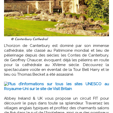
© Canterbury Cathedral
L'horizon de Canterbury est dominé par son immense
cathédrale, site classé au Patrimoine mondial et lieu de
pèlerinage depuis des siècles: les Contes de Canterbury,
de Geoffrey Chaucer, évoquent déjà les pèlerins en route
pour la cathédrale au XIVème siècle. Découvrez la
spectaculaire voûte en éventail de la Tour Bell Harry et le
lieu où Thomas Becket a été assassiné.
Plus d’informations sur tous les sites UNESCO au
Royaume-Uni sur le site de Visit Britain
Abbey Ireland & UK vous propose un circuit FIT pour
découvrir le pays dans toute sa splendeur. Traversez les
villages anglais typiques et profitez des charmants salons
de thé dans le sud de l’Angleterre, ainsi que des nombreux