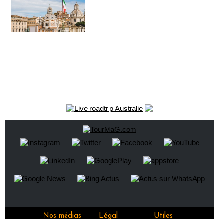
Nos médias
Légal
Utiles