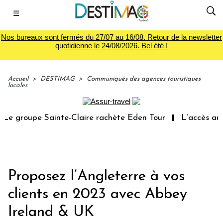
☰
Nos bureaux sont fermés du 27/07 au 16/08. Retour de la newsletter
quotidienne le 24/08/2026. Bel été !
Accueil
>
DESTIMAG
>
Communiqués des agences touristiques
locales
groupe Sainte-Claire rachète Eden Tour
L’accès aux vac
Proposez l’Angleterre à vos
clients en 2023 avec Abbey
Ireland & UK