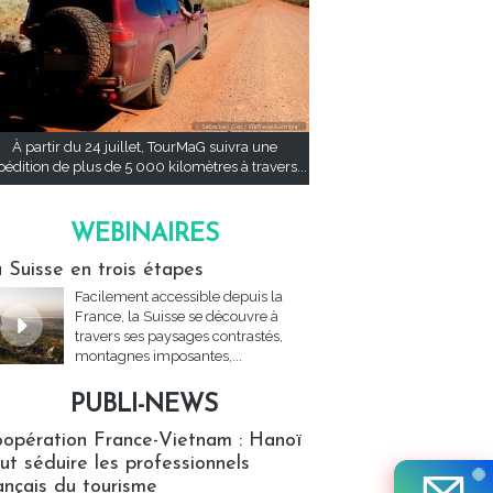
À partir du 24 juillet, TourMaG suivra une
pédition de plus de 5 000 kilomètres à travers...
WEBINAIRES
res
 Suisse en trois étapes
Facilement accessible depuis la
France, la Suisse se découvre à
travers ses paysages contrastés,
montagnes imposantes,...
PUBLI-NEWS
ews
opération France-Vietnam : Hanoï
ut séduire les professionnels
ançais du tourisme