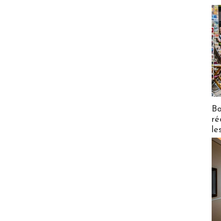
Bo
ré
le