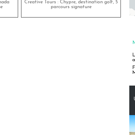
nada
Creative Tours : Chypre, destination golf, 5
ue
parcours signature
L
a
F
M