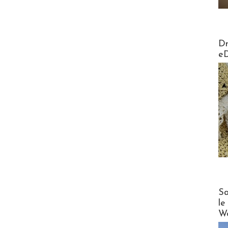
AirMa
Dr
e
Cruise
Sa
le
Wo