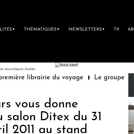
LITÉS
THÉMATIQUES
NEWSLETTERS
TV
A
▼
▼
▼
 touristiques locales
mière librairie du voyage
Le groupe Sainte
rs vous donne
 salon Ditex du 31
il 2011 au stand