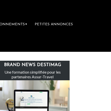
BONNEMENTS
PETITES ANNONCES
▼
-Claire rachète Eden Tour
L’accès aux va
BRAND NEWS DESTIMAG
Une formation simplifiée pour les
partenaires Assur-Travel