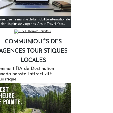
ésent sur le marché de la mobilité internationale
depuis plus de vingt ans, Assur-Travel s'est...
COMMUNIQUÉS DES
AGENCES TOURISTIQUES
LOCALES
qués des agences touristiques locales
mment l’IA de Destination
nada booste l’attractivité
uristique