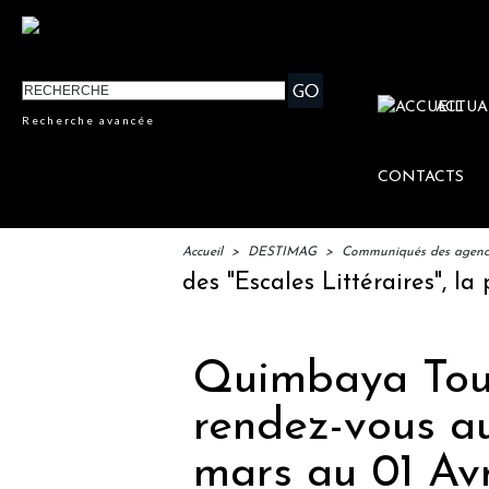
ACTUA
Recherche avancée
CONTACTS
Accueil
>
DESTIMAG
>
Communiqués des agences
: lancement des "Escales Littéraires", la pre
Quimbaya Tou
rendez-vous au
mars au 01 Avr