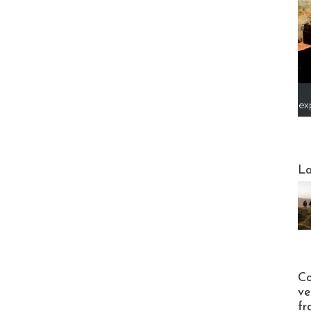
ex
Webinai
La
Publi-n
Co
ve
fr