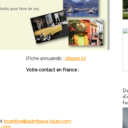
[Fiche annuaire]b :
cliquez ici
Votre contact en France :
Actus V
De
d’
fo
et
incentive@quimbaya-tours.com
s.com