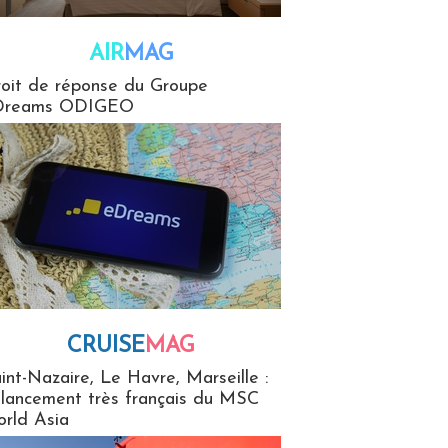
AIR
MAG
G
oit de réponse du Groupe
Dreams ODIGEO
CRUISE
MAG
MaG
int-Nazaire, Le Havre, Marseille :
 lancement très français du MSC
rld Asia