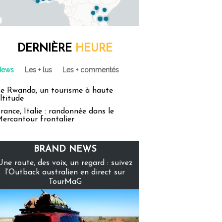
DERNIÈRE
HEURE
News
Les + lus
Les + commentés
e Rwanda, un tourisme à haute
ltitude
rance, Italie : randonnée dans le
ercantour frontalier
BRAND NEWS
Une route, des voix, un regard : suivez
l’Outback australien en direct sur
TourMaG