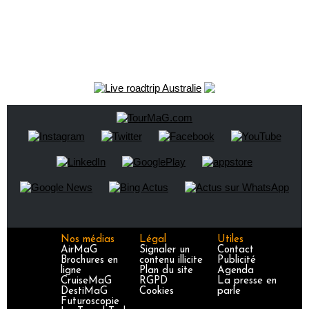
Nos médias
Légal
Utiles
AirMaG
Signaler un
Contact
Brochures en
contenu illicite
Publicité
ligne
Plan du site
Agenda
CruiseMaG
RGPD
La presse en
DestiMaG
Cookies
parle
Futuroscopie