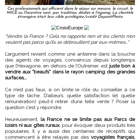
Ces professionnels qui officient dans le séjour sur mesure, le circuit, le
MICE ou l’Incentive sont, par tradition, dédiés à l’ingoing. La clientèle
étrangère était leur cible privilégiée./crédit DepositPhoto
“Vendre la France ? Cela ne rapporte rien et les clients n’en
veulent pas parce qu’ils se débrouillent par eux-mêmes…"
L’argument revient comme une antienne dans la bouche
des agents de voyages, convaincus depuis longtemps
que l’Hexagone, en dehors de l’Outremer, est
juste bon à
vendre aux “beaufs” dans le rayon camping des grandes
surfaces...
Ce n’est pas faux, si on limite le rôle du conseiller à ce
type de tâche. D’ailleurs, quelle satisfaction (et quelle
rémunération) peut-il retirer d’une telle vente ? Poser la
question c’est y répondre.
Heureusement,
la France ne se limite pas aux Parcs de
loisirs ni aux gîtes ruraux
, pour évoquer deux produits très
populaires. Il y a aussi des centaines de réceptifs qui
commencent à être relayés par des
voyagistes français,