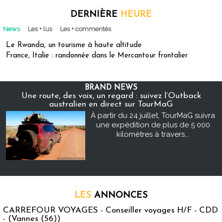
DERNIÈRE
HEURE
News
Les + lus
Les + commentés
Le Rwanda, un tourisme à haute altitude
France, Italie : randonnée dans le Mercantour frontalier
BRAND NEWS
Une route, des voix, un regard : suivez l’Outback
australien en direct sur TourMaG
À partir du 24 juillet, TourMaG suivra
une expédition de plus de 5 000
kilomètres à travers...
LES
ANNONCES
CARREFOUR VOYAGES - Conseiller voyages H/F - CDD
- (Vannes (56))