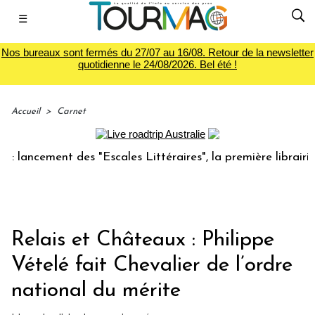
☰
Nos bureaux sont fermés du 27/07 au 16/08. Retour de la newsletter
quotidienne le 24/08/2026. Bel été !
Accueil
>
Carnet
ncement des "Escales Littéraires", la première librairie du 
Relais et Châteaux : Philippe
Vételé fait Chevalier de l’ordre
national du mérite