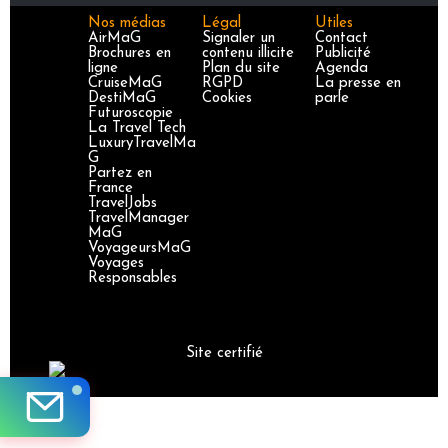
Nos médias
Légal
Utiles
AirMaG
Signaler un
Contact
Brochures en
contenu illicite
Publicité
ligne
Plan du site
Agenda
CruiseMaG
RGPD
La presse en
DestiMaG
Cookies
parle
Futuroscopie
La Travel Tech
LuxuryTravelMa
G
Partez en
France
TravelJobs
TravelManager
MaG
VoyageursMaG
Voyages
Responsables
Site certifié