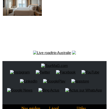
Nos médias
Légal
Utiles