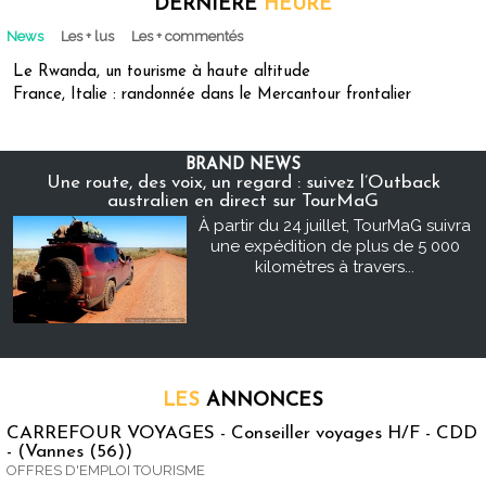
DERNIÈRE
HEURE
News
Les + lus
Les + commentés
Le Rwanda, un tourisme à haute altitude
France, Italie : randonnée dans le Mercantour frontalier
BRAND NEWS
Une route, des voix, un regard : suivez l’Outback
australien en direct sur TourMaG
À partir du 24 juillet, TourMaG suivra
une expédition de plus de 5 000
kilomètres à travers...
LES
ANNONCES
CARREFOUR VOYAGES - Conseiller voyages H/F - CDD
- (Vannes (56))
OFFRES D'EMPLOI TOURISME