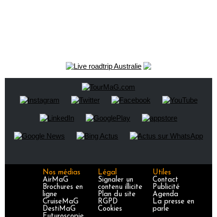
Nos médias
Légal
Utiles
AirMaG
Signaler un
Contact
Brochures en
contenu illicite
Publicité
ligne
Plan du site
Agenda
CruiseMaG
RGPD
La presse en
DestiMaG
Cookies
parle
Futuroscopie