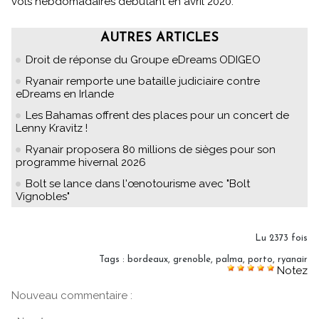
vols hebdomadaires débutant en avril 2020.
AUTRES ARTICLES
Droit de réponse du Groupe eDreams ODIGEO
Ryanair remporte une bataille judiciaire contre
eDreams en Irlande
Les Bahamas offrent des places pour un concert de
Lenny Kravitz !
Ryanair proposera 80 millions de sièges pour son
programme hivernal 2026
Bolt se lance dans l'œnotourisme avec "Bolt
Vignobles"
Lu 2373 fois
Tags
:
bordeaux
,
grenoble
,
palma
,
porto
,
ryanair
Notez
Nouveau commentaire :