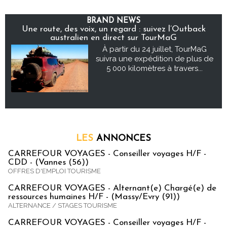
BRAND NEWS
Une route, des voix, un regard : suivez l’Outback
australien en direct sur TourMaG
À partir du 24 juillet, TourMaG
suivra une expédition de plus de
5 000 kilomètres à travers...
LES
ANNONCES
CARREFOUR VOYAGES - Conseiller voyages H/F -
CDD - (Vannes (56))
OFFRES D'EMPLOI TOURISME
CARREFOUR VOYAGES - Alternant(e) Chargé(e) de
ressources humaines H/F - (Massy/Evry (91))
ALTERNANCE / STAGES TOURISME
CARREFOUR VOYAGES - Conseiller voyages H/F -