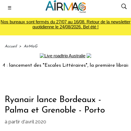
☰
Nos bureaux sont fermés du 27/07 au 16/08. Retour de la newsletter
quotidienne le 24/08/2026. Bel été !
Accueil
>
AirMaG
ancement des "Escales Littéraires", la première librairie du
Ryanair lance Bordeaux -
Palma et Grenoble - Porto
à partir d'avril 2020