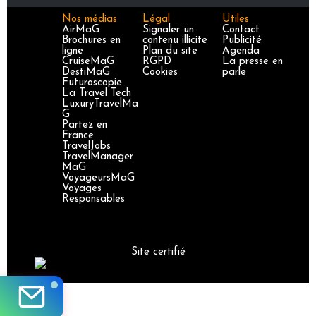
Nos médias
Légal
Utiles
AirMaG
Signaler un
Contact
Brochures en
contenu illicite
Publicité
ligne
Plan du site
Agenda
CruiseMaG
RGPD
La presse en
DestiMaG
Cookies
parle
Futuroscopie
La Travel Tech
LuxuryTravelMa
G
Partez en
France
TravelJobs
TravelManager
MaG
VoyageursMaG
Voyages
Responsables
Site certifié