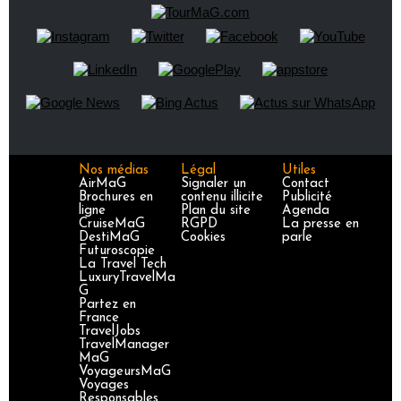
Nos médias
Légal
Utiles
AirMaG
Signaler un
Contact
Brochures en
contenu illicite
Publicité
ligne
Plan du site
Agenda
CruiseMaG
RGPD
La presse en
DestiMaG
Cookies
parle
Futuroscopie
La Travel Tech
LuxuryTravelMa
G
Partez en
France
TravelJobs
TravelManager
MaG
VoyageursMaG
Voyages
Responsables