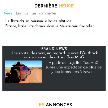
DERNIÈRE
HEURE
News
Les + lus
Les + commentés
Le Rwanda, un tourisme à haute altitude
France, Italie : randonnée dans le Mercantour frontalier
BRAND NEWS
Une route, des voix, un regard : suivez l’Outback
australien en direct sur TourMaG
À partir du 24 juillet, TourMaG
suivra une expédition de plus de
5 000 kilomètres à travers...
LES
ANNONCES