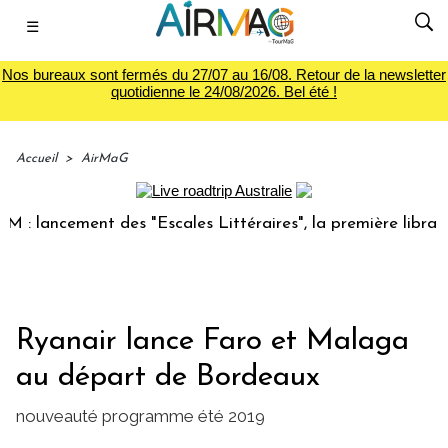
☰
Nos bureaux sont fermés du 27/07 au 16/08. Retour de la newsletter
quotidienne le 24/08/2026. Bel été !
Accueil
>
AirMaG
lancement des "Escales Littéraires", la première librairie d
Ryanair lance Faro et Malaga
au départ de Bordeaux
nouveauté programme été 2019