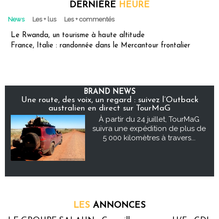
DERNIÈRE
HEURE
News
Les + lus
Les + commentés
Le Rwanda, un tourisme à haute altitude
France, Italie : randonnée dans le Mercantour frontalier
BRAND NEWS
Une route, des voix, un regard : suivez l’Outback
australien en direct sur TourMaG
À partir du 24 juillet, TourMaG
suivra une expédition de plus de
5 000 kilomètres à travers...
LES
ANNONCES