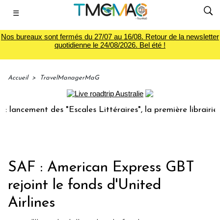
☰
Nos bureaux sont fermés du 27/07 au 16/08. Retour de la newsletter
quotidienne le 24/08/2026. Bel été !
Accueil
>
TravelManagerMaG
cement des "Escales Littéraires", la première librairie du v
SAF : American Express GBT
rejoint le fonds d'United
Airlines