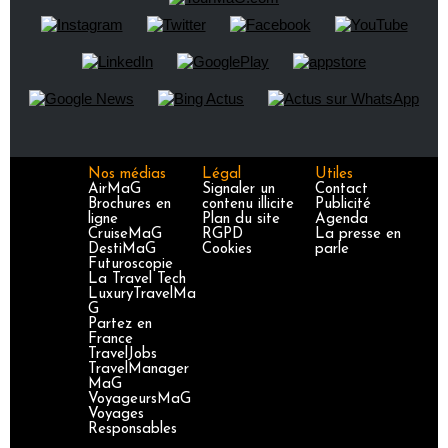
Nos médias
Légal
Utiles
AirMaG
Signaler un
Contact
Brochures en
contenu illicite
Publicité
ligne
Plan du site
Agenda
CruiseMaG
RGPD
La presse en
DestiMaG
Cookies
parle
Futuroscopie
La Travel Tech
LuxuryTravelMa
G
Partez en
France
TravelJobs
TravelManager
MaG
VoyageursMaG
Voyages
Responsables